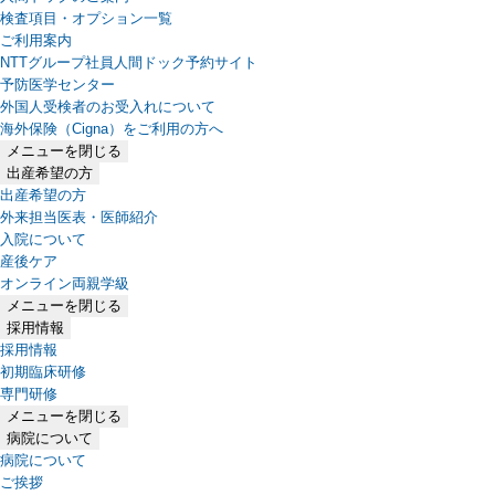
検査項目・オプション一覧
ご利用案内
NTTグループ社員人間ドック予約サイト
予防医学センター
外国人受検者のお受入れについて
海外保険（Cigna）をご利用の方へ
メニューを閉じる
出産希望の方
出産希望の方
外来担当医表・医師紹介
入院について
産後ケア
オンライン両親学級
メニューを閉じる
採用情報
採用情報
初期臨床研修
専門研修
メニューを閉じる
病院について
病院について
ご挨拶