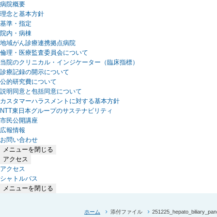
病院概要
理念と基本方針
基準・指定
院内・病棟
地域がん診療連携拠点病院
倫理・医療監査委員会について
当院のクリニカル・インジケーター（臨床指標）
診療記録の開示について
公的研究費について
説明同意と包括同意について
カスタマーハラスメントに対する基本方針
NTT東日本グループのサステナビリティ
（新しいタブで開きます）
市民公開講座
広報情報
お問い合わせ
メニューを閉じる
アクセス
アクセス
シャトルバス
メニューを閉じる
ホーム
添付ファイル
251225_hepato_biliary_pan