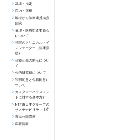
基準・指定
院内・病棟
地域がん診療連携拠点
病院
倫理・医療監査委員会
について
当院のクリニカル・イ
ンジケーター（臨床指
標）
診療記録の開示につい
て
公的研究費について
説明同意と包括同意に
ついて
カスタマーハラスメン
トに対する基本方針
NTT東日本グループの
サステナビリティ
（新しいタブで開きます）
市民公開講座
広報情報