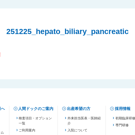
251225_hepato_biliary_pancreatic
様へ
人間ドックのご案内
出産希望の方
採用情報
検査項目・オプション
外来担当医表・医師紹
初期臨床研
一覧
介
専門研修
ご利用案内
入院について
テム