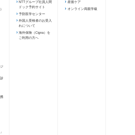
NTTグループ社員人間
産後ケア
ドック予約サイト
ます）
オンライン両親学級
）
予防医学センター
外国人受検者のお受入
れについて
海外保険（Cigna）を
ご利用の方へ
ジ
診
携
」