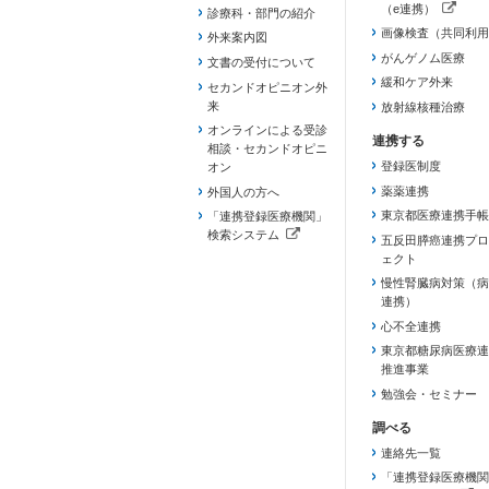
（e連携）
診療科・部門の紹介
（新しいタブで開き
画像検査（共同利用
外来案内図
がんゲノム医療
文書の受付について
緩和ケア外来
セカンドオピニオン外
来
放射線核種治療
オンラインによる受診
相談・セカンドオピニ
登録医制度
オン
薬薬連携
外国人の方へ
東京都医療連携手帳
「連携登録医療機関」
検索システム
五反田膵癌連携プロ
（新しいタブで開きます）
ェクト
慢性腎臓病対策（病
連携）
心不全連携
東京都糖尿病医療連
推進事業
勉強会・セミナー
連絡先一覧
「連携登録医療機関