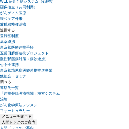
WEB紹介予約システム（e連携）
（新しいタブで開きます）
画像検査（共同利用）
がんゲノム医療
緩和ケア外来
放射線核種治療
連携する
登録医制度
薬薬連携
東京都医療連携手帳
五反田膵癌連携プロジェクト
慢性腎臓病対策（病診連携）
心不全連携
東京都糖尿病医療連携推進事業
勉強会・セミナー
調べる
連絡先一覧
「連携登録医療機関」検索システム
（新しいタブで開きます）
治験
がん化学療法レジメン
フォーミュラリー
（PDFファイル、新しいタブで開きます）
メニューを閉じる
人間ドックのご案内
人間ドックのご案内