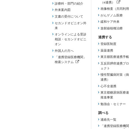
（e連携）
診療科・部門の紹介
（新しいタブで開き
画像検査（共同利用
外来案内図
がんゲノム医療
文書の受付について
緩和ケア外来
セカンドオピニオン外
来
放射線核種治療
オンラインによる受診
相談・セカンドオピニ
登録医制度
オン
薬薬連携
外国人の方へ
東京都医療連携手帳
「連携登録医療機関」
検索システム
五反田膵癌連携プロ
（新しいタブで開きます）
ェクト
慢性腎臓病対策（病
連携）
心不全連携
東京都糖尿病医療連
推進事業
勉強会・セミナー
連絡先一覧
「連携登録医療機関