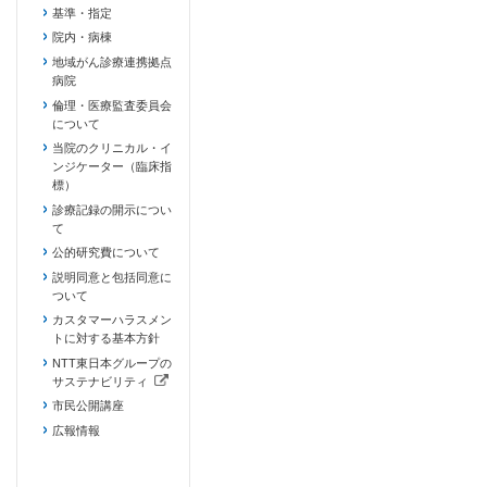
基準・指定
院内・病棟
地域がん診療連携拠点
病院
倫理・医療監査委員会
について
当院のクリニカル・イ
ンジケーター（臨床指
標）
診療記録の開示につい
て
公的研究費について
説明同意と包括同意に
ついて
カスタマーハラスメン
トに対する基本方針
NTT東日本グループの
サステナビリティ
（新しいタブで開きます）
市民公開講座
広報情報