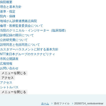
病院概要
理念と基本方針
基準・指定
院内・病棟
地域がん診療連携拠点病院
倫理・医療監査委員会について
当院のクリニカル・インジケーター（臨床指標）
診療記録の開示について
公的研究費について
説明同意と包括同意について
カスタマーハラスメントに対する基本方針
NTT東日本グループのサステナビリティ
（新しいタブで開きます）
市民公開講座
広報情報
お問い合わせ
メニューを閉じる
アクセス
アクセス
シャトルバス
メニューを閉じる
ホーム
添付ファイル
20260714_renkeiseminar