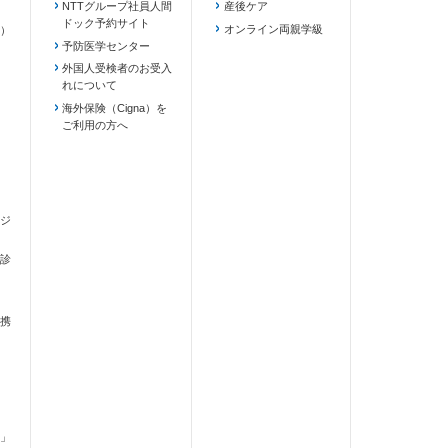
NTTグループ社員人間
産後ケア
ドック予約サイト
ます）
オンライン両親学級
）
予防医学センター
外国人受検者のお受入
れについて
海外保険（Cigna）を
ご利用の方へ
ジ
診
携
」