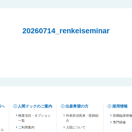
20260714_renkeiseminar
様へ
人間ドックのご案内
出産希望の方
採用情報
検査項目・オプション
外来担当医表・医師紹
初期臨床研
一覧
介
専門研修
ご利用案内
入院について
テム