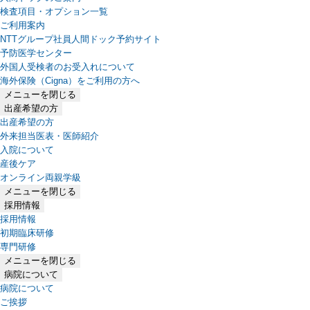
検査項目・オプション一覧
ご利用案内
NTTグループ社員人間ドック予約サイト
予防医学センター
外国人受検者のお受入れについて
海外保険（Cigna）をご利用の方へ
メニューを閉じる
出産希望の方
出産希望の方
外来担当医表・医師紹介
入院について
産後ケア
オンライン両親学級
メニューを閉じる
採用情報
採用情報
初期臨床研修
専門研修
メニューを閉じる
病院について
病院について
ご挨拶