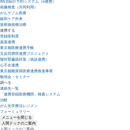
WEB紹介予約システム（e連携）
（新しいタブで開きます）
画像検査（共同利用）
がんゲノム医療
緩和ケア外来
放射線核種治療
連携する
登録医制度
薬薬連携
東京都医療連携手帳
五反田膵癌連携プロジェクト
慢性腎臓病対策（病診連携）
心不全連携
東京都糖尿病医療連携推進事業
勉強会・セミナー
調べる
連絡先一覧
「連携登録医療機関」検索システム
（新しいタブで開きます）
治験
がん化学療法レジメン
フォーミュラリー
（PDFファイル、新しいタブで開きます）
メニューを閉じる
人間ドックのご案内
人間ドックのご案内