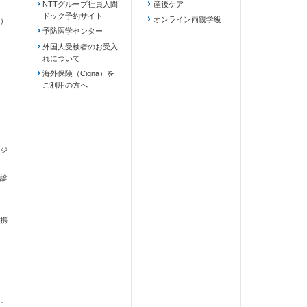
NTTグループ社員人間
産後ケア
ドック予約サイト
ます）
オンライン両親学級
）
予防医学センター
外国人受検者のお受入
れについて
海外保険（Cigna）を
ご利用の方へ
ジ
診
携
」