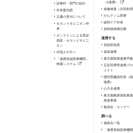
（e連携）
診療科・部門の紹介
（新しいタブで開き
画像検査（共同利用
外来案内図
がんゲノム医療
文書の受付について
緩和ケア外来
セカンドオピニオン外
来
放射線核種治療
オンラインによる受診
相談・セカンドオピニ
登録医制度
オン
薬薬連携
外国人の方へ
東京都医療連携手帳
「連携登録医療機関」
検索システム
五反田膵癌連携プロ
（新しいタブで開きます）
ェクト
慢性腎臓病対策（病
連携）
心不全連携
東京都糖尿病医療連
推進事業
勉強会・セミナー
連絡先一覧
「連携登録医療機関