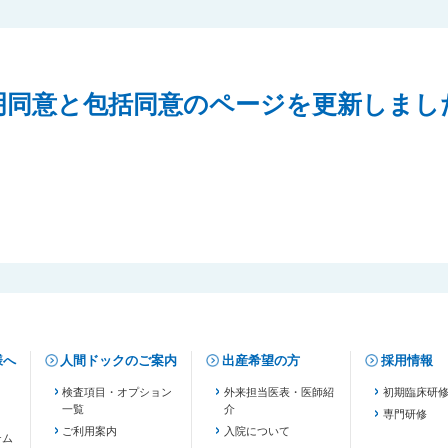
明同意と包括同意のページを更新しまし
様へ
人間ドックのご案内
出産希望の方
採用情報
検査項目・オプション
外来担当医表・医師紹
初期臨床研
一覧
介
専門研修
ご利用案内
入院について
テム