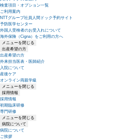
検査項目・オプション一覧
ご利用案内
NTTグループ社員人間ドック予約サイト
予防医学センター
外国人受検者のお受入れについて
海外保険（Cigna）をご利用の方へ
メニューを閉じる
出産希望の方
出産希望の方
外来担当医表・医師紹介
入院について
産後ケア
オンライン両親学級
メニューを閉じる
採用情報
採用情報
初期臨床研修
専門研修
メニューを閉じる
病院について
病院について
ご挨拶