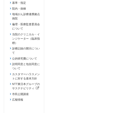
基準・指定
院内・病棟
地域がん診療連携拠点
病院
倫理・医療監査委員会
について
当院のクリニカル・イ
ンジケーター（臨床指
標）
診療記録の開示につい
て
公的研究費について
説明同意と包括同意に
ついて
カスタマーハラスメン
トに対する基本方針
NTT東日本グループの
サステナビリティ
（新しいタブで開きます）
市民公開講座
広報情報