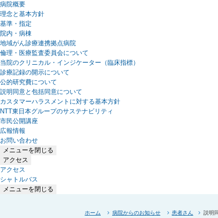
病院概要
理念と基本方針
基準・指定
院内・病棟
地域がん診療連携拠点病院
倫理・医療監査委員会について
当院のクリニカル・インジケーター（臨床指標）
診療記録の開示について
公的研究費について
説明同意と包括同意について
カスタマーハラスメントに対する基本方針
NTT東日本グループのサステナビリティ
（新しいタブで開きます）
市民公開講座
広報情報
お問い合わせ
メニューを閉じる
アクセス
アクセス
シャトルバス
メニューを閉じる
ホーム
病院からのお知らせ
患者さん
説明