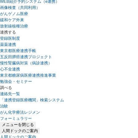
WEB紹介予約システム（e連携）
（新しいタブで開きます）
画像検査（共同利用）
がんゲノム医療
緩和ケア外来
放射線核種治療
連携する
登録医制度
薬薬連携
東京都医療連携手帳
五反田膵癌連携プロジェクト
慢性腎臓病対策（病診連携）
心不全連携
東京都糖尿病医療連携推進事業
勉強会・セミナー
調べる
連絡先一覧
「連携登録医療機関」検索システム
（新しいタブで開きます）
治験
がん化学療法レジメン
フォーミュラリー
（PDFファイル、新しいタブで開きます）
メニューを閉じる
人間ドックのご案内
人間ドックのご案内