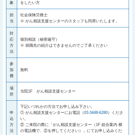
象
をしたい方
担
社会保険労務士
当
※ がん相談支援センターのスタッフも同席いたします。
対
応
個別相談（秘密厳守）
方
※ 就職先の紹介はできませんのでご了承ください
法
参
加
無料
費
場
当院1F がん相談支援センター
所
下記いづれかの方法でお申し込み下さい。
申
① がん相談支援センターにお電話（
03-3448-6280
）くださ
込
い。
方
② ご来院の際に「がん相談支援センター（1F 総合案内 横
法
の電話機で、②を押してください）」にてお申し込みくだ