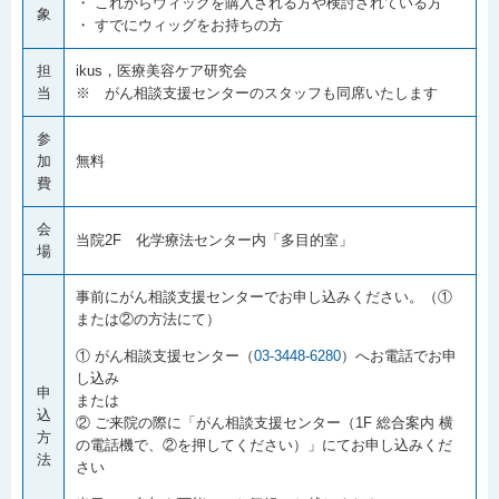
・ これからウィッグを購入される方や検討されている方
象
・ すでにウィッグをお持ちの方
担
ikus，医療美容ケア研究会
当
※ がん相談支援センターのスタッフも同席いたします
参
加
無料
費
会
当院2F 化学療法センター内「多目的室」
場
事前にがん相談支援センターでお申し込みください。（①
または②の方法にて）
① がん相談支援センター（
03-3448-6280
）へお電話でお申
し込み
申
または
込
② ご来院の際に「がん相談支援センター（1F 総合案内 横
方
の電話機で、②を押してください）」にてお申し込みくだ
法
さい