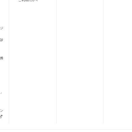
ご利用の方へ
ジ
診
携
」
ます）
ン
新しいタブで開きます）