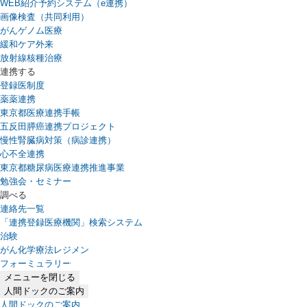
WEB紹介予約システム（e連携）
（新しいタブで開きます）
画像検査（共同利用）
がんゲノム医療
緩和ケア外来
放射線核種治療
連携する
登録医制度
薬薬連携
東京都医療連携手帳
五反田膵癌連携プロジェクト
慢性腎臓病対策（病診連携）
心不全連携
東京都糖尿病医療連携推進事業
勉強会・セミナー
調べる
連絡先一覧
「連携登録医療機関」検索システム
（新しいタブで開きます）
治験
がん化学療法レジメン
フォーミュラリー
（PDFファイル、新しいタブで開きます）
メニューを閉じる
人間ドックのご案内
人間ドックのご案内