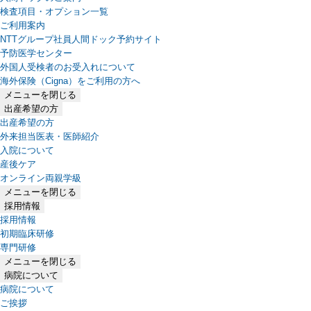
検査項目・オプション一覧
ご利用案内
NTTグループ社員人間ドック予約サイト
予防医学センター
外国人受検者のお受入れについて
海外保険（Cigna）をご利用の方へ
メニューを閉じる
出産希望の方
出産希望の方
外来担当医表・医師紹介
入院について
産後ケア
オンライン両親学級
メニューを閉じる
採用情報
採用情報
初期臨床研修
専門研修
メニューを閉じる
病院について
病院について
ご挨拶