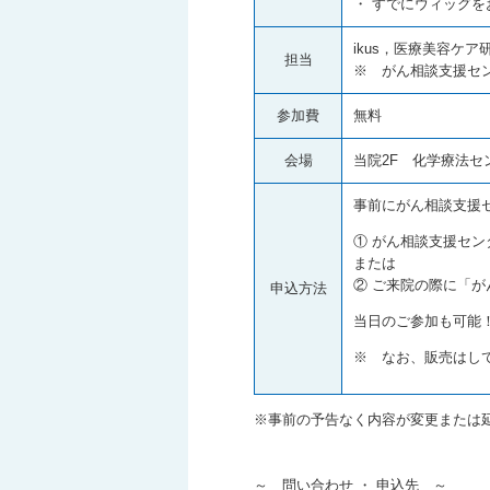
・ すでにウィッグを
ikus，医療美容ケア
担当
※ がん相談支援セ
参加費
無料
会場
当院2F 化学療法セ
事前にがん相談支援
① がん相談支援セン
または
② ご来院の際に「が
申込方法
当日のご参加も可能
※ なお、販売はし
※事前の予告なく内容が変更または
～ 問い合わせ ・ 申込先 ～