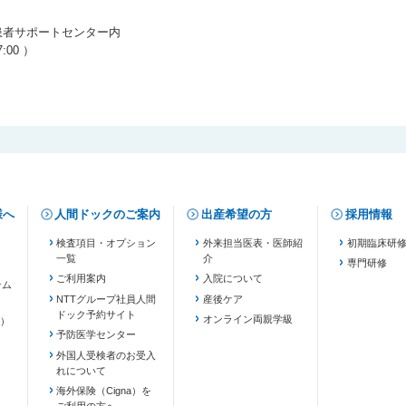
患者サポートセンター内
:00 ）
様へ
人間ドックのご案内
出産希望の方
採用情報
検査項目・オプション
外来担当医表・医師紹
初期臨床研
一覧
介
専門研修
ご利用案内
入院について
テム
NTTグループ社員人間
産後ケア
ドック予約サイト
ます）
オンライン両親学級
）
予防医学センター
外国人受検者のお受入
れについて
海外保険（Cigna）を