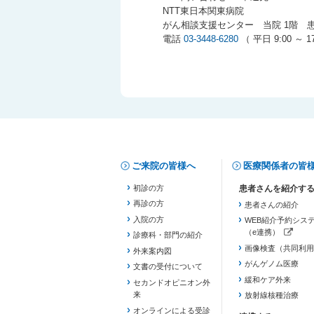
NTT東日本関東病院
がん相談支援センター 当院 1階 
電話
03-3448-6280
（ 平日 9:00 ～ 17
ご来院の皆様へ
医療関係者の皆
初診の方
再診の方
患者さんの紹介
入院の方
WEB紹介予約シス
（e連携）
診療科・部門の紹介
（新しいタブで開き
画像検査（共同利用
外来案内図
がんゲノム医療
文書の受付について
緩和ケア外来
セカンドオピニオン外
来
放射線核種治療
オンラインによる受診