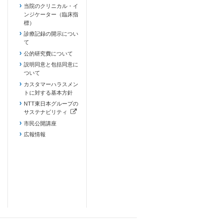
当院のクリニカル・イ
ンジケーター（臨床指
標）
診療記録の開示につい
て
公的研究費について
説明同意と包括同意に
ついて
カスタマーハラスメン
トに対する基本方針
NTT東日本グループの
サステナビリティ
（新しいタブで開きます）
市民公開講座
広報情報