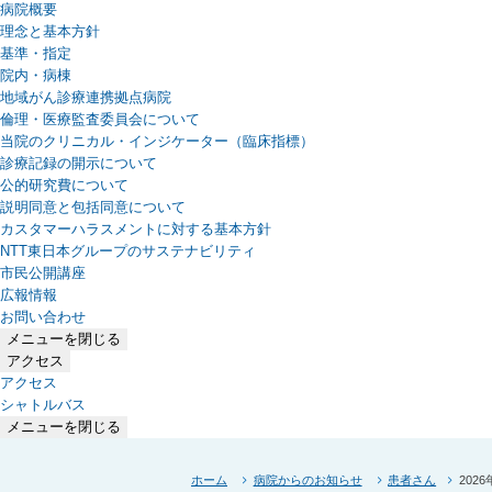
病院概要
理念と基本方針
基準・指定
院内・病棟
地域がん診療連携拠点病院
倫理・医療監査委員会について
当院のクリニカル・インジケーター（臨床指標）
診療記録の開示について
公的研究費について
説明同意と包括同意について
カスタマーハラスメントに対する基本方針
NTT東日本グループのサステナビリティ
（新しいタブで開きます）
市民公開講座
広報情報
お問い合わせ
メニューを閉じる
アクセス
アクセス
シャトルバス
メニューを閉じる
ホーム
病院からのお知らせ
患者さん
202