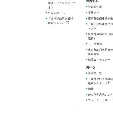
相談・セカンドオピニ
登録医制度
オン
薬薬連携
外国人の方へ
東京都医療連携手帳
「連携登録医療機関」
検索システム
五反田膵癌連携プロ
（新しいタブで開きます）
ェクト
慢性腎臓病対策（病
連携）
心不全連携
東京都糖尿病医療連
推進事業
勉強会・セミナー
連絡先一覧
「連携登録医療機関
検索システム
（新しいタブで開き
治験
がん化学療法レジメ
フォーミュラリー
（PDFファイル、