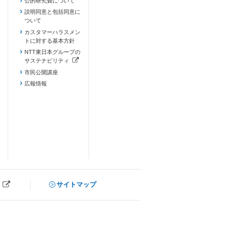
公的研究費について
説明同意と包括同意に
ついて
カスタマーハラスメン
トに対する基本方針
NTT東日本グループの
サステナビリティ
（新しいタブで開きます）
市民公開講座
広報情報
サイトマップ
ブで開きます）