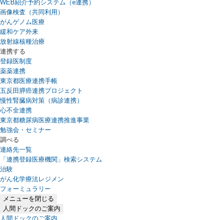
WEB紹介予約システム（e連携）
（新しいタブで開きます）
画像検査（共同利用）
がんゲノム医療
緩和ケア外来
放射線核種治療
連携する
登録医制度
薬薬連携
東京都医療連携手帳
五反田膵癌連携プロジェクト
慢性腎臓病対策（病診連携）
心不全連携
東京都糖尿病医療連携推進事業
勉強会・セミナー
調べる
連絡先一覧
「連携登録医療機関」検索システム
（新しいタブで開きます）
治験
がん化学療法レジメン
フォーミュラリー
（PDFファイル、新しいタブで開きます）
メニューを閉じる
人間ドックのご案内
人間ドックのご案内