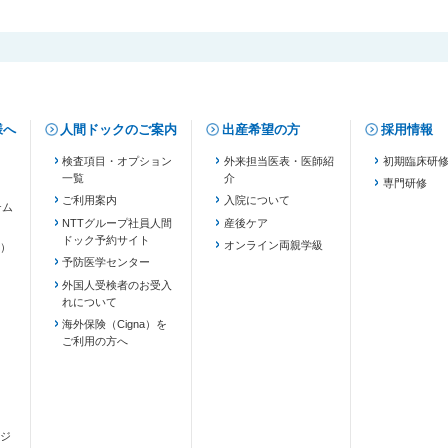
様へ
人間ドックのご案内
出産希望の方
採用情報
検査項目・オプション
外来担当医表・医師紹
初期臨床研
一覧
介
専門研修
ご利用案内
入院について
テム
NTTグループ社員人間
産後ケア
ドック予約サイト
ます）
オンライン両親学級
）
予防医学センター
外国人受検者のお受入
れについて
海外保険（Cigna）を
ご利用の方へ
ジ