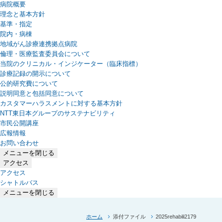
病院概要
理念と基本方針
基準・指定
院内・病棟
地域がん診療連携拠点病院
倫理・医療監査委員会について
当院のクリニカル・インジケーター（臨床指標）
診療記録の開示について
公的研究費について
説明同意と包括同意について
カスタマーハラスメントに対する基本方針
NTT東日本グループのサステナビリティ
（新しいタブで開きます）
市民公開講座
広報情報
お問い合わせ
メニューを閉じる
アクセス
アクセス
シャトルバス
メニューを閉じる
ホーム
添付ファイル
2025rehabili2179