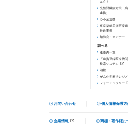
ェクト
慢性腎臓病対策（病
連携）
心不全連携
東京都糖尿病医療連
推進事業
勉強会・セミナー
連絡先一覧
「連携登録医療機関
検索システム
（新しいタブで開き
治験
がん化学療法レジメ
フォーミュラリー
（PDFファイル、
お問い合わせ
個人情報保護方
企業情報
商標・著作権に
メニューを閉じる
（新しいタブで開きます）
（新しいタブで