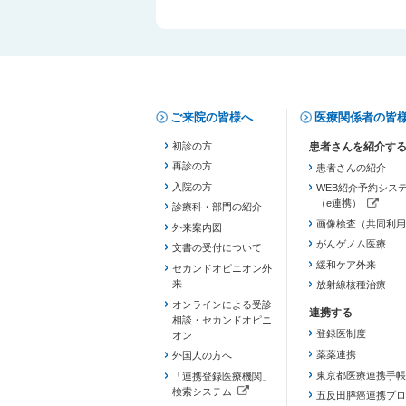
ご来院の皆様へ
医療関係者の皆
初診の方
再診の方
患者さんの紹介
入院の方
WEB紹介予約シス
（e連携）
診療科・部門の紹介
（新しいタブで開き
画像検査（共同利用
外来案内図
がんゲノム医療
文書の受付について
緩和ケア外来
セカンドオピニオン外
来
放射線核種治療
オンラインによる受診
相談・セカンドオピニ
登録医制度
オン
薬薬連携
外国人の方へ
東京都医療連携手帳
「連携登録医療機関」
検索システム
五反田膵癌連携プロ
（新しいタブで開きます）