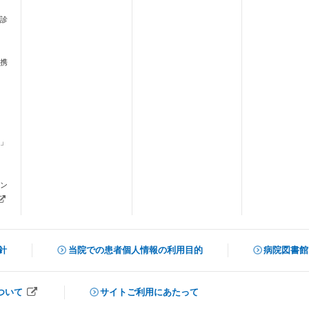
診
携
」
ます）
ン
新しいタブで開きます）
針
当院での患者個人情報の利用目的
病院図書館
（新しいタ
ついて
サイトご利用にあたって
開きます）