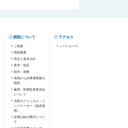
病院について
アクセス
修
ご挨拶
シャトルバス
病院概要
理念と基本方針
基準・指定
院内・病棟
地域がん診療連携拠点
病院
倫理・医療監査委員会
について
当院のクリニカル・イ
ンジケーター（臨床指
標）
診療記録の開示につい
て