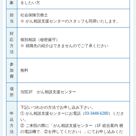
象
をしたい方
担
社会保険労務士
当
※ がん相談支援センターのスタッフも同席いたします。
対
応
個別相談（秘密厳守）
方
※ 就職先の紹介はできませんのでご了承ください
法
参
加
無料
費
場
当院1F がん相談支援センター
所
下記いづれかの方法でお申し込み下さい。
申
① がん相談支援センターにお電話（
03-3448-6280
）くださ
込
い。
方
② ご来院の際に「がん相談支援センター（1F 総合案内 横
法
の電話機で、②を押してください）」にてお申し込みくだ