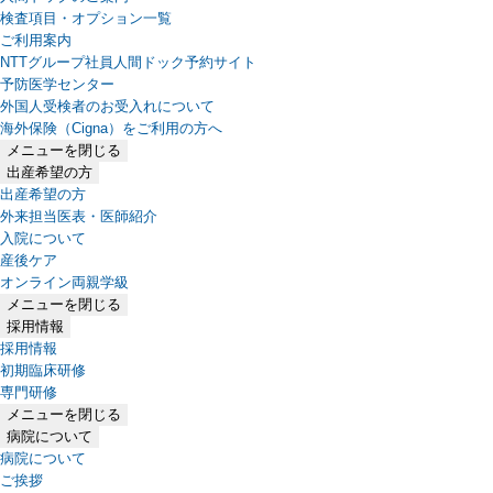
検査項目・オプション一覧
ご利用案内
NTTグループ社員人間ドック予約サイト
予防医学センター
外国人受検者のお受入れについて
海外保険（Cigna）をご利用の方へ
メニューを閉じる
出産希望の方
出産希望の方
外来担当医表・医師紹介
入院について
産後ケア
オンライン両親学級
メニューを閉じる
採用情報
採用情報
初期臨床研修
専門研修
メニューを閉じる
病院について
病院について
ご挨拶