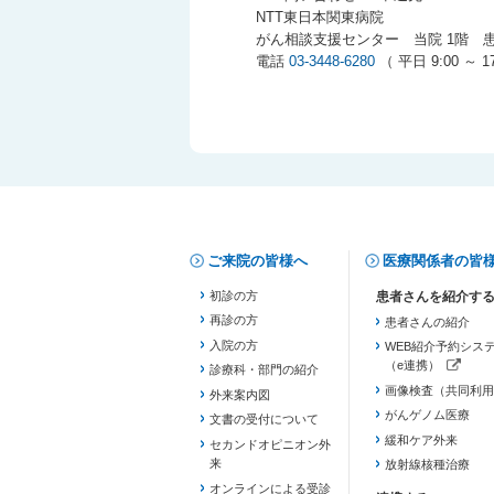
NTT東日本関東病院
がん相談支援センター 当院 1階 
電話
03-3448-6280
（ 平日 9:00 ～ 17
ご来院の皆様へ
医療関係者の皆
初診の方
再診の方
患者さんの紹介
入院の方
WEB紹介予約シス
（e連携）
診療科・部門の紹介
（新しいタブで開き
画像検査（共同利用
外来案内図
がんゲノム医療
文書の受付について
緩和ケア外来
セカンドオピニオン外
来
放射線核種治療
オンラインによる受診