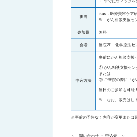
・ すでにウィッグを
ikus，医療美容ケア
担当
※ がん相談支援セ
参加費
無料
会場
当院2F 化学療法セ
事前にがん相談支援
① がん相談支援セン
または
② ご来院の際に「が
申込方法
当日のご参加も可能
※ なお、販売はし
※事前の予告なく内容が変更または
～ 問い合わせ ・ 申込先 ～