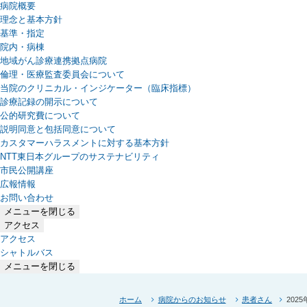
病院概要
理念と基本方針
基準・指定
院内・病棟
地域がん診療連携拠点病院
倫理・医療監査委員会について
当院のクリニカル・インジケーター（臨床指標）
診療記録の開示について
公的研究費について
説明同意と包括同意について
カスタマーハラスメントに対する基本方針
NTT東日本グループのサステナビリティ
（新しいタブで開きます）
市民公開講座
広報情報
お問い合わせ
メニューを閉じる
アクセス
アクセス
シャトルバス
メニューを閉じる
ホーム
病院からのお知らせ
患者さん
202