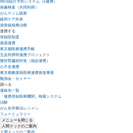
WEB紹介予約システム（e連携）
（新しいタブで開きます）
画像検査（共同利用）
がんゲノム医療
緩和ケア外来
放射線核種治療
連携する
登録医制度
薬薬連携
東京都医療連携手帳
五反田膵癌連携プロジェクト
慢性腎臓病対策（病診連携）
心不全連携
東京都糖尿病医療連携推進事業
勉強会・セミナー
調べる
連絡先一覧
「連携登録医療機関」検索システム
（新しいタブで開きます）
治験
がん化学療法レジメン
フォーミュラリー
（PDFファイル、新しいタブで開きます）
メニューを閉じる
人間ドックのご案内
人間ドックのご案内