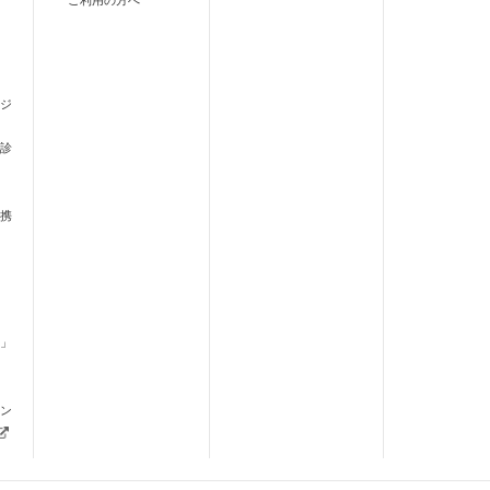
ご利用の方へ
ジ
診
携
」
ます）
ン
新しいタブで開きます）