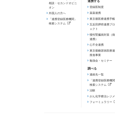
相談・セカンドオピニ
登録医制度
オン
薬薬連携
外国人の方へ
東京都医療連携手帳
「連携登録医療機関」
検索システム
五反田膵癌連携プロ
（新しいタブで開きます）
ェクト
慢性腎臓病対策（病
連携）
心不全連携
東京都糖尿病医療連
推進事業
勉強会・セミナー
連絡先一覧
「連携登録医療機関
検索システム
（新しいタブで開き
治験
がん化学療法レジメ
フォーミュラリー
（PDFファイル、