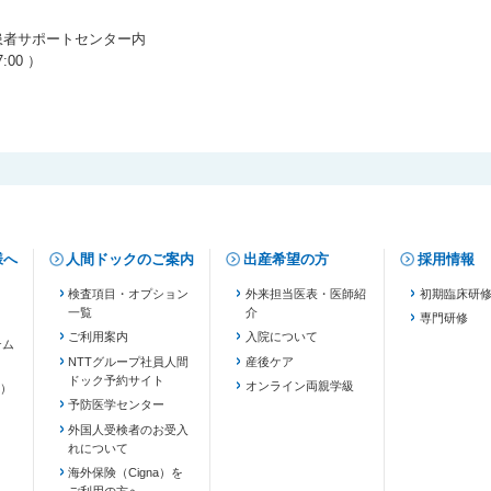
患者サポートセンター内
:00 ）
様へ
人間ドックのご案内
出産希望の方
採用情報
検査項目・オプション
外来担当医表・医師紹
初期臨床研
一覧
介
専門研修
ご利用案内
入院について
テム
NTTグループ社員人間
産後ケア
ドック予約サイト
ます）
オンライン両親学級
）
予防医学センター
外国人受検者のお受入
れについて
海外保険（Cigna）を