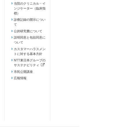
当院のクリニカル・イ
ンジケーター（臨床指
標）
診療記録の開示につい
て
公的研究費について
説明同意と包括同意に
ついて
カスタマーハラスメン
トに対する基本方針
NTT東日本グループの
サステナビリティ
（新しいタブで開きます）
市民公開講座
広報情報