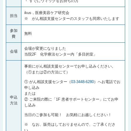
・ すでにウィッグをお持ちの方
ikus，医療美容ケア研究会
担当
※ がん相談支援センターのスタッフも同席いたします
参加
無料
費
会場が変更になりました
会場
当院2F 化学療法センター内「多目的室」
事前にがん相談支援センターでお申し込みください。
（①または②の方法にて）
① がん相談支援センター（
03-3448-6280
）へお電話でお
申し込み
または
申込
② ご来院の際に「1F 患者サポートセンター」にてお申
方法
し込み
当日のご参加も可能！ お気軽にお越しください！
※ なお、販売はしておりませんので、ご了承くださ
い。