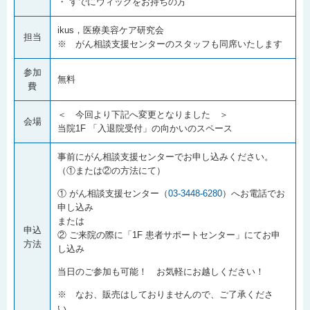
・ すでにウィッグをお持ちの方
ikus，医療美容ケア研究会
担当
※ がん相談支援センターのスタッフも同席いたします
参加
無料
費
＜ 今回より下記へ変更となりました ＞
会場
当院1F 「入退院受付」の向かいのスペース
事前にがん相談支援センターでお申し込みください。
（①または②の方法にて）
① がん相談支援センター（
03-3448-6280
）へお電話でお
申し込み
または
申込
② ご来院の際に「1F 患者サポートセンター」にてお申
方法
し込み
当日のご参加も可能！ お気軽にお越しください！
※ なお、販売はしておりませんので、ご了承くださ
い。