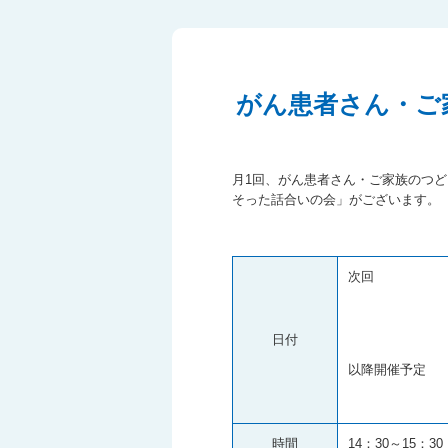
がん患者さん・ご
月1回、がん患者さん・ご家族のつ
そった話合いの会」がございます。
次回 202
『 不安感
～ 不安
講 師 ：
日付
以降開催予定 20
2024年 1
時間
14：30～15：30