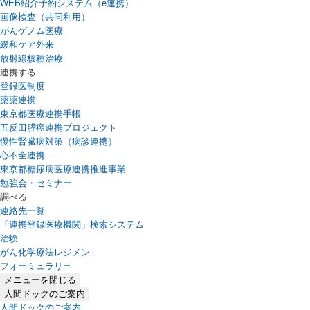
WEB紹介予約システム（e連携）
（新しいタブで開きます）
画像検査（共同利用）
がんゲノム医療
緩和ケア外来
放射線核種治療
連携する
登録医制度
薬薬連携
東京都医療連携手帳
五反田膵癌連携プロジェクト
慢性腎臓病対策（病診連携）
心不全連携
東京都糖尿病医療連携推進事業
勉強会・セミナー
調べる
連絡先一覧
「連携登録医療機関」検索システム
（新しいタブで開きます）
治験
がん化学療法レジメン
フォーミュラリー
（PDFファイル、新しいタブで開きます）
メニューを閉じる
人間ドックのご案内
人間ドックのご案内