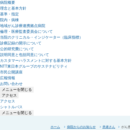
病院概要
理念と基本方針
基準・指定
院内・病棟
地域がん診療連携拠点病院
倫理・医療監査委員会について
当院のクリニカル・インジケーター（臨床指標）
診療記録の開示について
公的研究費について
説明同意と包括同意について
カスタマーハラスメントに対する基本方針
NTT東日本グループのサステナビリティ
（新しいタブで開きます）
市民公開講座
広報情報
お問い合わせ
メニューを閉じる
アクセス
アクセス
シャトルバス
メニューを閉じる
ホーム
病院からのお知らせ
患者さん
がん