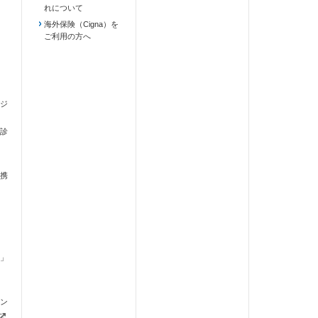
れについて
海外保険（Cigna）を
ご利用の方へ
ジ
診
携
」
ます）
ン