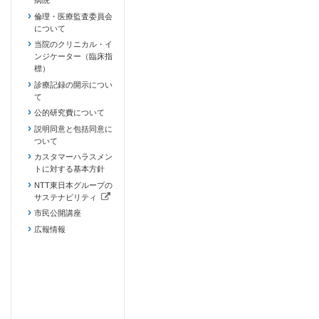
倫理・医療監査委員会
について
当院のクリニカル・イ
ンジケーター（臨床指
標）
診療記録の開示につい
て
公的研究費について
説明同意と包括同意に
ついて
カスタマーハラスメン
トに対する基本方針
NTT東日本グループの
サステナビリティ
（新しいタブで開きます）
市民公開講座
広報情報