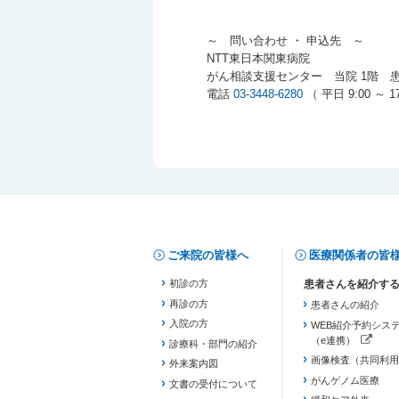
～ 問い合わせ ・ 申込先 ～
NTT東日本関東病院
がん相談支援センター 当院 1階 
電話
03-3448-6280
（ 平日 9:00 ～ 17
ご来院の皆様へ
医療関係者の皆
初診の方
再診の方
患者さんの紹介
入院の方
WEB紹介予約シス
（e連携）
診療科・部門の紹介
（新しいタブで開き
画像検査（共同利用
外来案内図
がんゲノム医療
文書の受付について