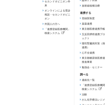
緩和ケア外来
セカンドオピニオン外
来
放射線核種治療
オンラインによる受診
相談・セカンドオピニ
登録医制度
オン
薬薬連携
外国人の方へ
東京都医療連携手帳
「連携登録医療機関」
検索システム
五反田膵癌連携プロ
（新しいタブで開きます）
ェクト
慢性腎臓病対策（病
連携）
心不全連携
東京都糖尿病医療連
推進事業
勉強会・セミナー
連絡先一覧
「連携登録医療機関
検索システム
（新しいタブで開き
治験
がん化学療法レジメ
フォーミュラリー