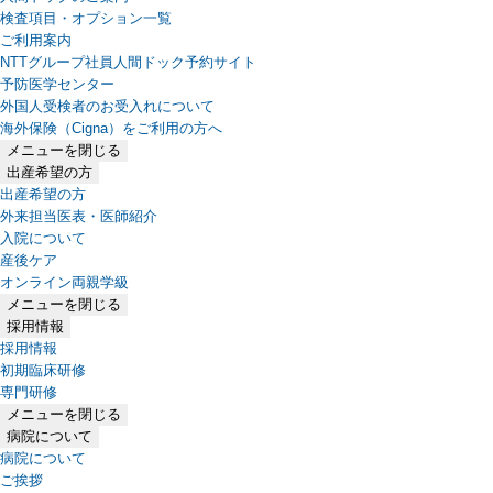
検査項目・オプション一覧
ご利用案内
NTTグループ社員人間ドック予約サイト
予防医学センター
外国人受検者のお受入れについて
海外保険（Cigna）をご利用の方へ
メニューを閉じる
出産希望の方
出産希望の方
外来担当医表・医師紹介
入院について
産後ケア
オンライン両親学級
メニューを閉じる
採用情報
採用情報
初期臨床研修
専門研修
メニューを閉じる
病院について
病院について
ご挨拶