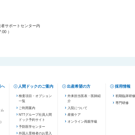
患者サポートセンター内
:00 ）
様へ
人間ドックのご案内
出産希望の方
採用情報
検査項目・オプション
外来担当医表・医師紹
初期臨床研
一覧
介
専門研修
ご利用案内
入院について
テム
NTTグループ社員人間
産後ケア
ドック予約サイト
ます）
オンライン両親学級
）
予防医学センター
外国人受検者のお受入