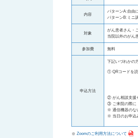
パターンA:自由
内容
パターンB:ミニ
がん患者さん・
対象
当院以外のがん
参加費
無料
下記いづれかの
① QRコード
申込方法
② がん相談支援
③ ご来院の際
※ 通信機器の
※ 当日のお申込
※
Zoomのご利用方法について