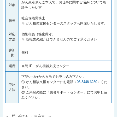
がん患者さんご本人で、お仕事に関する悩みについて相
対象
談をしたい方
社会保険労務士
担当
※ がん相談支援センターのスタッフも同席いたします。
対応
個別相談（秘密厳守）
方法
※ 就職先の紹介はできませんのでご了承ください
参加
無料
費
場所
当院1F がん相談支援センター
下記いづれかの方法でお申し込み下さい。
① がん相談支援センターにお電話（
03-3448-6280
）くだ
申込
さい。
方法
② ご来院の際に「患者サポートセンター」にてお申し込
みください。
～ 問い合わせ ・ 申込先 ～