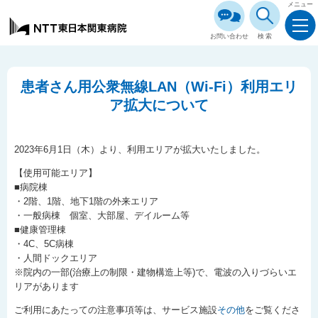
メニュー
お問い合わせ
検索
患者さん用公衆無線LAN（Wi-Fi）利用エリ
ア拡大について
2023年6月1日（木）より、利用エリアが拡大いたしました。
【使用可能エリア】
■病院棟
・2階、1階、地下1階の外来エリア
・一般病棟 個室、大部屋、デイルーム等
■健康管理棟
・4C、5C病棟
・人間ドックエリア
※院内の一部(治療上の制限・建物構造上等)で、電波の入りづらいエ
リアがあります
ご利用にあたっての注意事項等は、サービス施設
その他
をご覧くださ