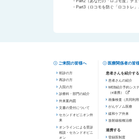
・Part2（あなたの「ロコモ度」チ
・Part3（ロコモを防ぐ「ロコトレ
ご来院の皆様へ
医療関係者の皆
初診の方
再診の方
患者さんの紹介
入院の方
WEB紹介予約シス
（e連携）
診療科・部門の紹介
（新しいタブで開き
画像検査（共同利用
外来案内図
がんゲノム医療
文書の受付について
緩和ケア外来
セカンドオピニオン外
来
放射線核種治療
オンラインによる受診
相談・セカンドオピニ
登録医制度
オン