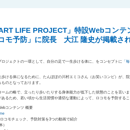
RT LIFE PROJECT」特設Webコ
コモ予防」に院長 大江 隆史が掲載さ
プロジェクトの一環として、自分の足で一生歩ける体に、をコンセプトに
「毎
生歩ける体になるために、たんぽぽの川村エミコさん（お笑いコンビ）が、院
るものとなっております。
ロームの略で、立ったり歩いたりする身体能力が低下した状態のことを言いま
があるため、若い頃から生活習慣や適切な運動によって、ロコモを予防するこ
ebコンテンツ 概要
ome
やロコモチェック、予防対策を3つの動画で紹介
基本）