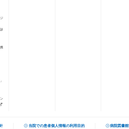
ジ
診
携
」
ます）
ン
新しいタブで開きます）
針
当院での患者個人情報の利用目的
病院図書館