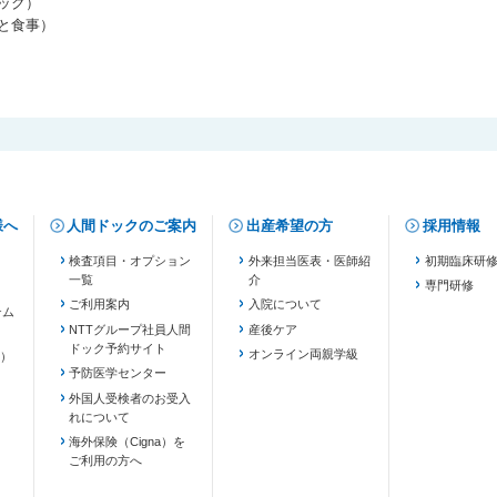
ェック）
」と食事）
様へ
人間ドックのご案内
出産希望の方
採用情報
検査項目・オプション
外来担当医表・医師紹
初期臨床研
一覧
介
専門研修
ご利用案内
入院について
テム
NTTグループ社員人間
産後ケア
ドック予約サイト
ます）
オンライン両親学級
）
予防医学センター
外国人受検者のお受入
れについて
海外保険（Cigna）を
ご利用の方へ