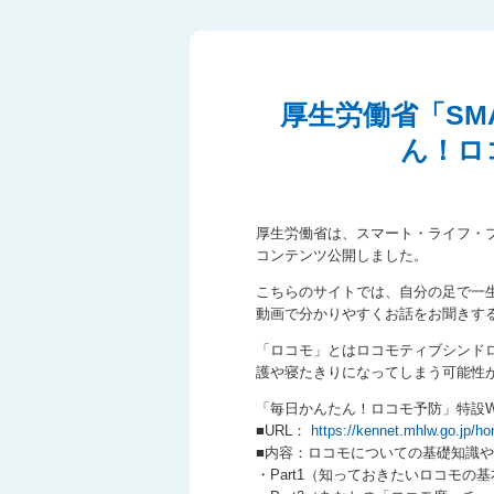
厚生労働省「SMA
ん！ロ
厚生労働省は、スマート・ライフ・
コンテンツ公開しました。
こちらのサイトでは、自分の足で一
動画で分かりやすくお話をお聞きす
「ロコモ」とはロコモティブシンド
護や寝たきりになってしまう可能性
「毎日かんたん！ロコモ予防」特設W
■URL：
https://kennet.mhlw.go.jp/h
■内容：ロコモについての基礎知識
・Part1（知っておきたいロコモの