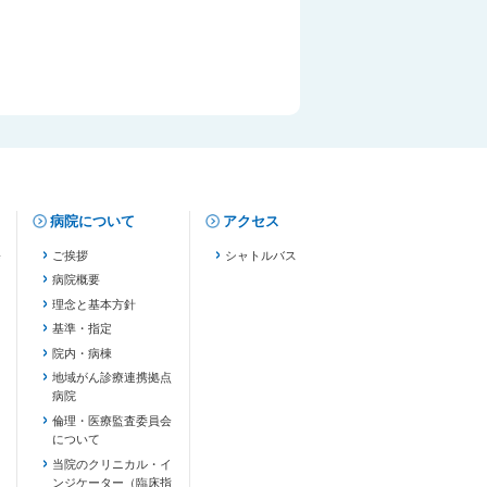
病院について
アクセス
修
ご挨拶
シャトルバス
病院概要
理念と基本方針
基準・指定
院内・病棟
地域がん診療連携拠点
病院
倫理・医療監査委員会
について
当院のクリニカル・イ
ンジケーター（臨床指