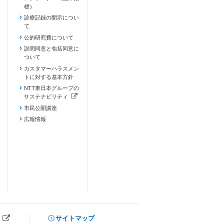
標）
診療記録の開示につい
て
公的研究費について
説明同意と包括同意に
ついて
カスタマーハラスメン
トに対する基本方針
NTT東日本グループの
サステナビリティ
（新しいタブで開きます）
市民公開講座
広報情報
サイトマップ