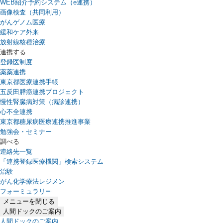
WEB紹介予約システム（e連携）
（新しいタブで開きます）
画像検査（共同利用）
がんゲノム医療
緩和ケア外来
放射線核種治療
連携する
登録医制度
薬薬連携
東京都医療連携手帳
五反田膵癌連携プロジェクト
慢性腎臓病対策（病診連携）
心不全連携
東京都糖尿病医療連携推進事業
勉強会・セミナー
調べる
連絡先一覧
「連携登録医療機関」検索システム
（新しいタブで開きます）
治験
がん化学療法レジメン
フォーミュラリー
（PDFファイル、新しいタブで開きます）
メニューを閉じる
人間ドックのご案内
人間ドックのご案内