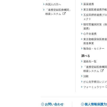
薬薬連携
外国人の方へ
東京都医療連携手帳
「連携登録医療機関」
検索システム
五反田膵癌連携プロ
（新しいタブで開きます）
ェクト
慢性腎臓病対策（病
連携）
心不全連携
東京都糖尿病医療連
推進事業
勉強会・セミナー
連絡先一覧
「連携登録医療機関
検索システム
（新しいタブで開き
治験
がん化学療法レジメ
フォーミュラリー
（PDFファイル、
お問い合わせ
個人情報保護方