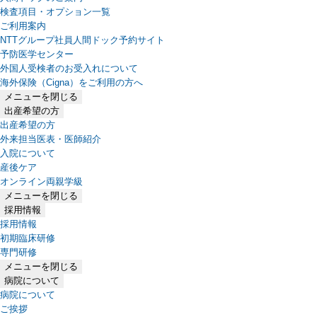
検査項目・オプション一覧
ご利用案内
NTTグループ社員人間ドック予約サイト
予防医学センター
外国人受検者のお受入れについて
海外保険（Cigna）をご利用の方へ
メニューを閉じる
出産希望の方
出産希望の方
外来担当医表・医師紹介
入院について
産後ケア
オンライン両親学級
メニューを閉じる
採用情報
採用情報
初期臨床研修
専門研修
メニューを閉じる
病院について
病院について
ご挨拶