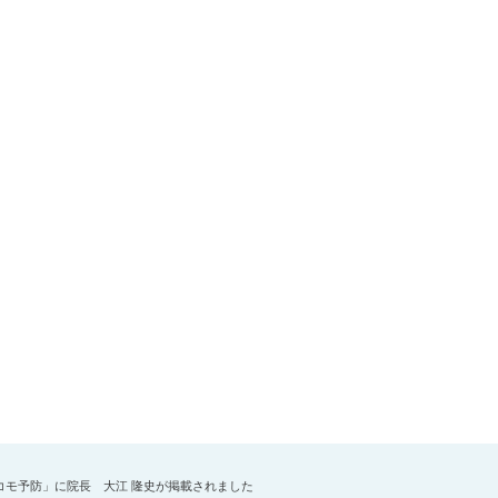
！ロコモ予防」に院長 大江 隆史が掲載されました