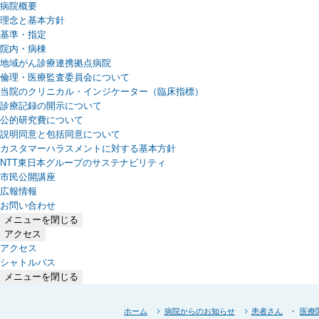
病院概要
理念と基本方針
基準・指定
院内・病棟
地域がん診療連携拠点病院
倫理・医療監査委員会について
当院のクリニカル・インジケーター（臨床指標）
診療記録の開示について
公的研究費について
説明同意と包括同意について
カスタマーハラスメントに対する基本方針
NTT東日本グループのサステナビリティ
（新しいタブで開きます）
市民公開講座
広報情報
お問い合わせ
メニューを閉じる
アクセス
アクセス
シャトルバス
メニューを閉じる
ホーム
病院からのお知らせ
患者さん
医療