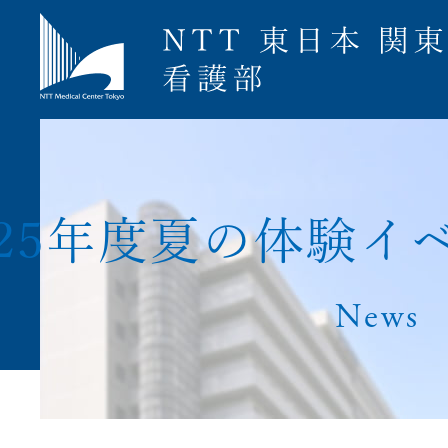
募集要項
2
5
年
度
夏
の
体
験
イ
News
ナース専科就