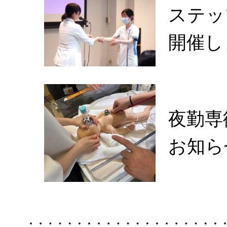
ステッ
開催し
夜勤専
お知ら