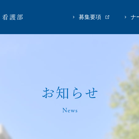
募集要項
ナ
お
知
ら
せ
News