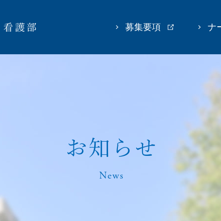
募集要項
ナ
お
知
ら
せ
News