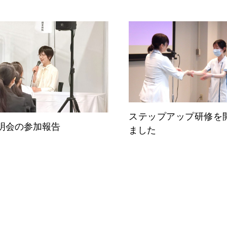
スペ
教育体制
Education
教育支援体制
ステップアップ研修を
勤務
明会の参加報告
ました
看護部の取り組み
インタ
お知