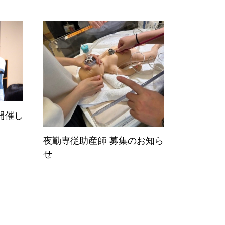
シャリスト
Specialists
開催し
・福利厚生
Welfare
夜勤専従助産師 募集のお知ら
せ
ーンシップ
・
病院説明会
Information
らせ
News