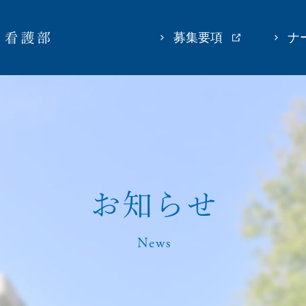
募集要項
ナ
お
知
ら
せ
News