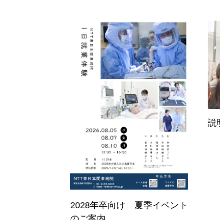
ホーム
Home
看護部について
About
説
部署紹介
Department
2028年卒向け 夏季イベント
のご案内