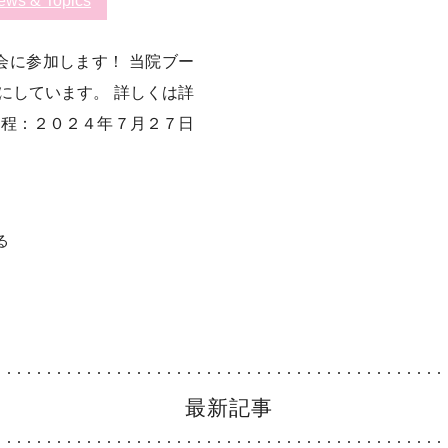
ews & Topics
明会に参加します！ 当院ブー
にしています。 詳しくは詳
日程：２０２４年７月２７日
る
最新記事