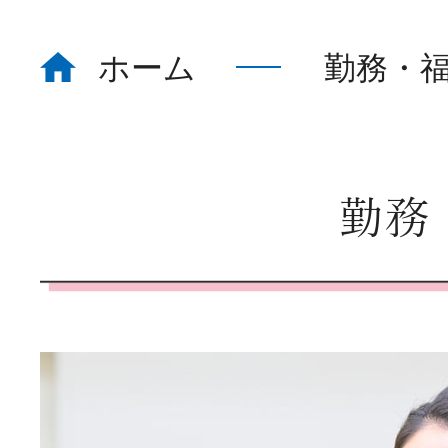
ホーム
勤務・
ホーム
Home
看護部について
About
勤務
部署紹介
Department
教育体制
Education