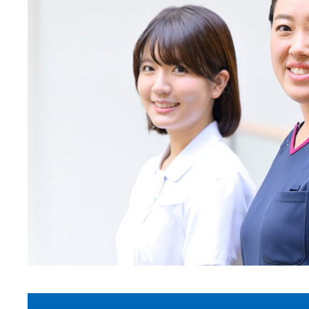
教育支援体制
スペシャリスト
Special
看護部の取り組み
勤務・福利厚生
Welfar
インターンシップ
Info
病院説明会