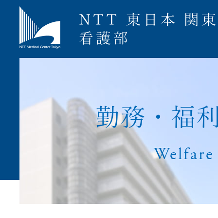
募集要項
勤
務
・
福
Welfare
ナース専科就