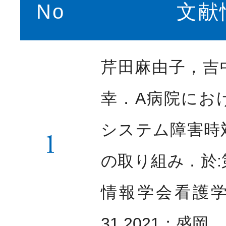
No
文献
教育支援体制
スペシャリスト
Special
芹田麻由子，吉
看護部の取り組み
幸．A病院にお
勤務・福利厚生
Welfar
システム障害時
1
の取り組み．於:
インターンシップ
Info
病院説明会
情報学会看護学術
31.2021；盛岡