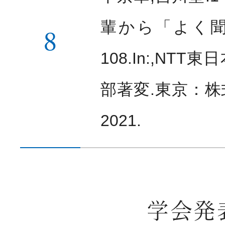
輩から「よく
8
108.In:,NT
部著変.東京：
2021.
学会発