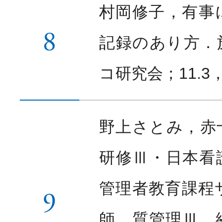
村岡修子，有事
8
記録のあり方．
コ研究会；11.3，
野上さとみ，赤
研修Ⅲ・日本看
管理者教育課程
9
師、質管理Ⅲ 