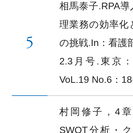
相馬泰子.RPA
理業務の効率化
5
の挑戦.In：看護部
2.3月号.東
VoL.19 No.6：18
村岡修子，4
SWOT分析・