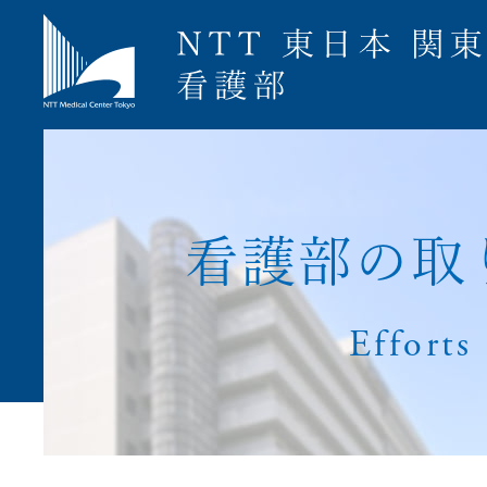
募集要項
看
護
部
の
取
Efforts
ナース専科就