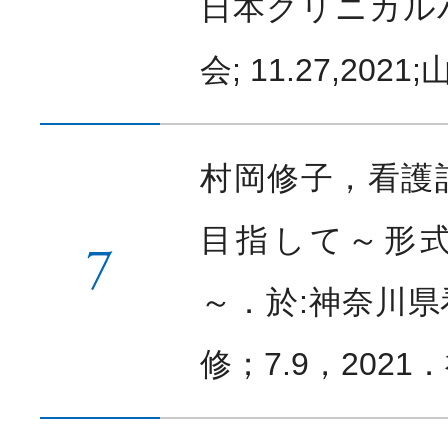
日本クリニカル
会; 11.27,2021
村岡修子，看護
目指して～形
7
～．於:神奈川
修；7.9，202