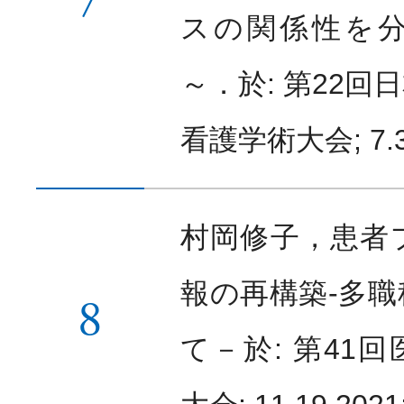
スの関係性を
～．於: 第22
看護学術大会; 7.3
村岡修子，患者
報の再構築-多
8
て－於: 第41