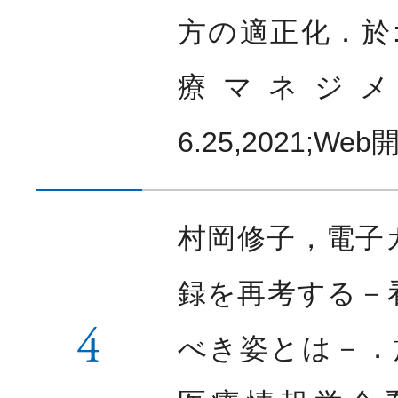
方の適正化．於:
療マネジメ
6.25,2021;We
村岡修子，電子
録を再考する－
4
べき姿とは－．於