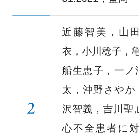
お知らせ
News
近藤智美，山
衣，小川稔子，
船生恵子，一ノ
太，沖野さやか
2
沢智義，吉川聖
心不全患者に