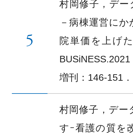
村岡修子，デー
－病棟運営にか
5
院単価を上げたい
BUSiNESS.20
増刊：146-151．
村岡修子，デー
すｰ看護の質を