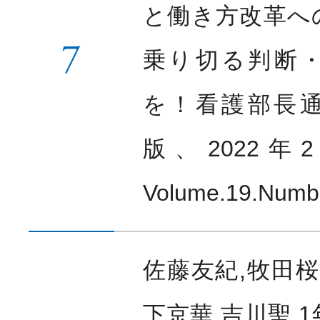
と働き方改革へ
7
乗り切る判断
を！看護部長
版、2022年
Volume.19.Numb
佐藤友紀,牧田桜
下京華,吉川聖.