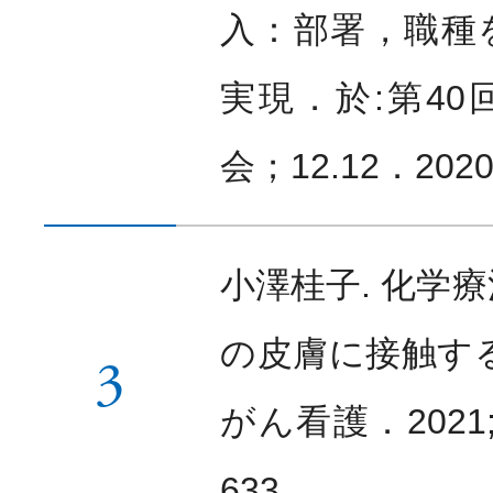
入：部署，職種
実現．於:第40
会；12.12．20
小澤桂子. 化学
の皮膚に接触す
3
がん看護．2021; 
633.