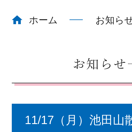
ホーム
お知ら
ホーム
Home
看護部について
About
お知らせ
部署紹介
Department
11/17（月）池田
教育体制
Education