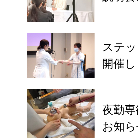
ステッ
開催し
夜勤専
お知ら