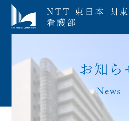
募集要項
お
知
ら
News
ナース専科就