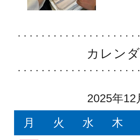
カレン
2025年12
月
火
水
木