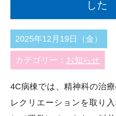
した
教育支援体制
スペシャリスト
Special
看護部の取り組み
2025年12月19日（金）
勤務・福利厚生
Welfar
カテゴリー：
お知らせ
インターンシップ
4C病棟では、精神科の治
Info
病院説明会
レクリエーションを取り入