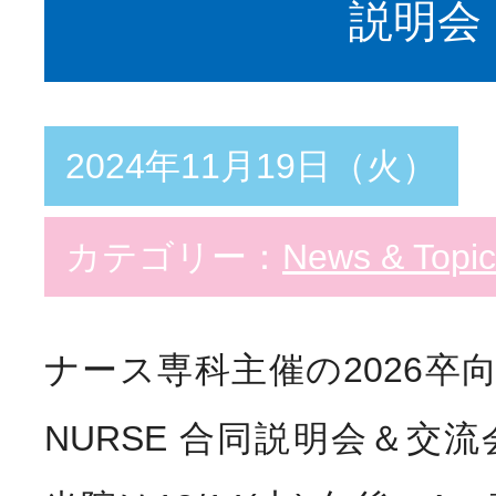
説明会
教育支援体制
スペシャリスト
Special
看護部の取り組み
2024年11月19日（火）
勤務・福利厚生
Welfar
カテゴリー：
News & Topic
インターンシップ
ナース専科主催の2026卒向け 
Info
病院説明会
NURSE 合同説明会＆交