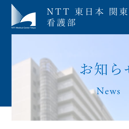
募集要項
お
知
ら
News
ナース専科就