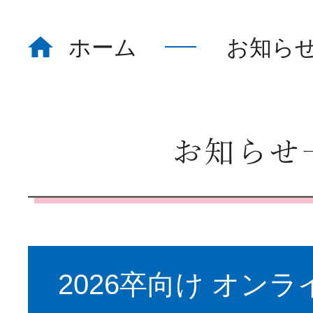
ホーム
お知ら
ホーム
Home
看護部について
About
お知らせ
部署紹介
Department
2026卒向け オン
教育体制
Education