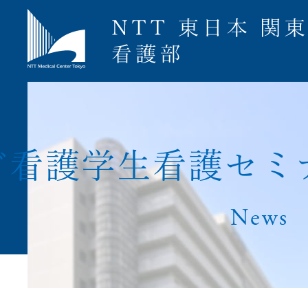
募集要項
ビ
看
護
学
生
看
護
セ
ミ
News
ナース専科就