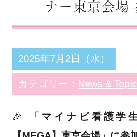
ナー東京会場
教育支援体制
スペシャリスト
Special
看護部の取り組み
2025年7月2日（水）
勤務・福利厚生
Welfar
カテゴリー：
News & Topic
インターンシップ
Info
病院説明会
🎉
「マイナビ看護学生
【MEGA】東京会場」に参