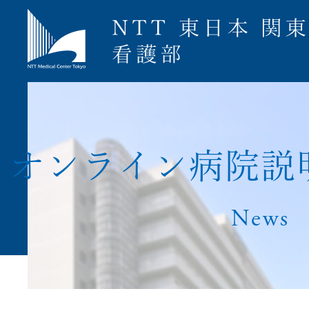
募集要項
オ
ン
ラ
イ
ン
病
院
説
News
ナース専科就