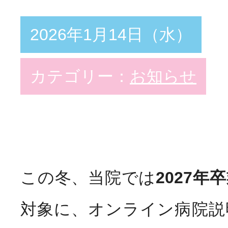
2026年1月14日（水）
教育支援体制
スペシャリスト
Special
看護部の取り組み
カテゴリー：
お知らせ
勤務・福利厚生
Welfar
インターンシップ
この冬、当院では
2027
Info
病院説明会
対象に、オンライン病院説