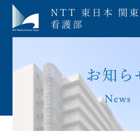
募集要項
お
知
ら
News
ナース専科就