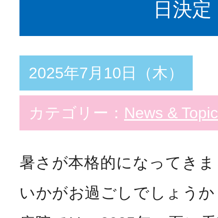
日決定
教育支援体制
スペシャリスト
Special
看護部の取り組み
2025年7月10日（木）
勤務・福利厚生
Welfar
カテゴリー：
News & Topic
インターンシップ
暑さが本格的になってきま
Info
病院説明会
いかがお過ごしでしょうか？