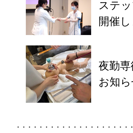
ステッ
開催し
夜勤専
お知ら