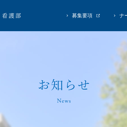
募集要項
ナ
お
知
ら
せ
News