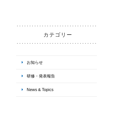
スペ
教育体制
Education
教育支援体制
勤務
看護部の取り組み
カテゴリー
インタ
お知らせ
お知
研修・発表報告
News & Topics