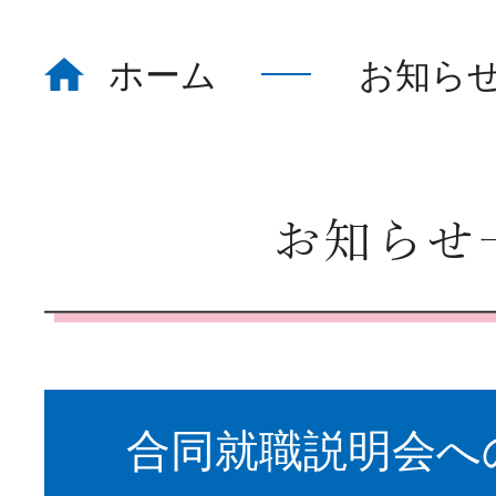
ホーム
お知ら
ホーム
Home
看護部について
About
お知らせ
部署紹介
Department
合同就職説明会へ
教育体制
Education