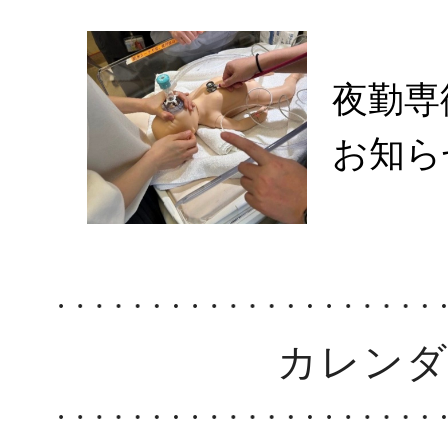
夜勤専
お知ら
カレン