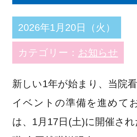
教育支援体制
2026年1月20日（火）
スペシャリスト
Special
看護部の取り組み
カテゴリー：
お知らせ
勤務・福利厚生
Welfar
新しい1年が始まり、当院
インターンシップ
イベントの準備を進めてお
Info
病院説明会
は、1月17日(土)に開催さ