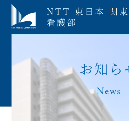
募集要項
お
知
ら
News
ナース専科就