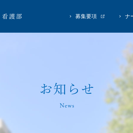
募集要項
ナ
お
知
ら
せ
News