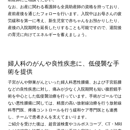
なお、お産に関わる看護師も全員助産師の資格を持っており、
産前産後を通じたフォローを行います。入院中はお母さんの疲
労緩和を第一に考え、新生児室で赤ちゃんをお預かりしたり、
産後の入院期間を延長したりすることも可能ですので、退院後
の育児に向けてエネルギーを蓄えましょう。
婦人科のがんや良性疾患に、低侵襲な手
術を提供
子宮がんや卵巣がんといった婦人科悪性腫瘍、および子宮筋腫
などの良性疾患に対し、痛みが少なく入院期間も短い腹腔鏡手
術を中心とした低侵襲治療を行っています。手術がゴールでは
ない悪性腫瘍に関しては、精度の高い放射線治療を行う放射線
科専門医、疼痛コントロールを行う緩和ケア専門医とも連携
し、チームで患者さんを支えてまいります。
ご紹介を受けた後は、超音波検査やコルポスコープ、CT・MRI