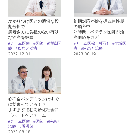
かかりつけ医との適切な役
初期対応が鍵を握る急性期
割分担で
の脳卒中
患者さんに負担のない有効
24時間、ベテラン医師が治
な治療を継続
療適応を判断
#チーム医療
#医師
#地域医
#チーム医療
#医師
#地域医
療
#疾患と治療
療
#疾患と治療
2022.12.01
2023.06.19
心不全パンデミックはすで
に始まっている！？
ますます進む高齢化社会に
「ハートケアチーム」
#チーム医療
#医師
#疾患と
治療
#看護師
2023.08.18