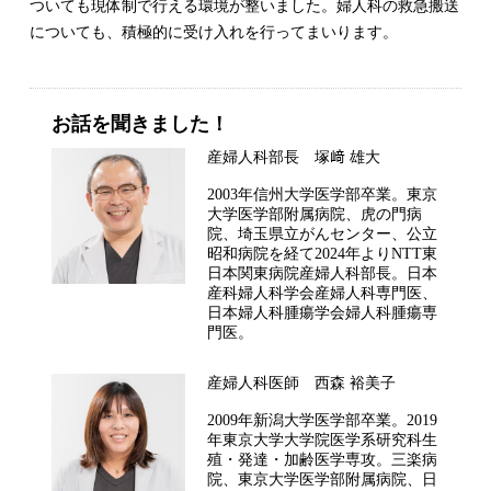
ついても現体制で行える環境が整いました。婦人科の救急搬送
についても、積極的に受け入れを行ってまいります。
お話を聞きました！
産婦人科部長 塚﨑 雄大
2003年信州大学医学部卒業。東京
大学医学部附属病院、虎の門病
院、埼玉県立がんセンター、公立
昭和病院を経て2024年よりNTT東
日本関東病院産婦人科部長。日本
産科婦人科学会産婦人科専門医、
日本婦人科腫瘍学会婦人科腫瘍専
門医。
産婦人科医師 西森 裕美子
2009年新潟大学医学部卒業。2019
年東京大学大学院医学系研究科生
殖・発達・加齢医学専攻。三楽病
院、東京大学医学部附属病院、日