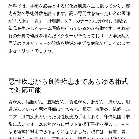
外科では、手術を必要とする消化器疾患を主に扱っており、都
内有数の手術件数を誇ります。高い専門性を持った15名の医師
が「大腸」「胃」「肝胆膵」の3つのチームに分かれ、経験と
知見を生かしたチーム医療を行っているのが特徴です。それぞ
れの分野で修練を積んだドクターがそろっており、大学病院と
同等のクオリティ－の診療を地域の身近な病院で行えるのは大
きなメリットでしょう。
悪性疾患から良性疾患まであらゆる術式
で対応可能
胃がん、結腸がん、直腸がん、食道がん、肝がん、膵がん、胆
道がんといった悪性腫瘍はもちろん、胆石、虫垂炎、鼠経ヘル
ニア、肛門疾患といった良性疾患の手術も多く、守備範囲は非
常に広いです。2018年からロボット支援下手術を導入し、あら
ゆる術式に対応できるようになりました。現在は、食道、胃、