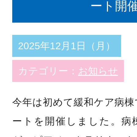
ート開
教育支援体制
スペシャリスト
Specia
看護部の取り組み
2025年12月1日（月）
勤務・福利厚生
Welfar
カテゴリー：
お知らせ
インターンシップ
今年は初めて緩和ケア病棟
Inf
病院説明会
ートを開催しました。病