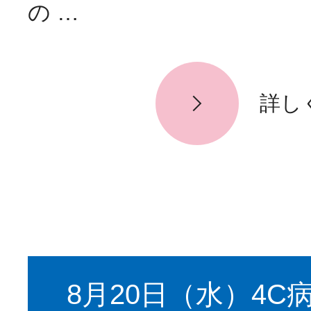
の …
詳し
8月20日（水）4C