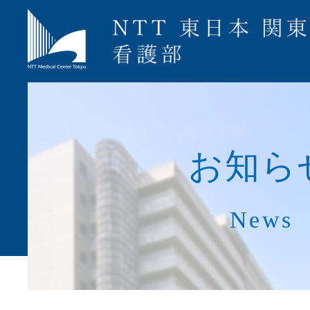
募集要項
お
知
ら
News
ナース専科就