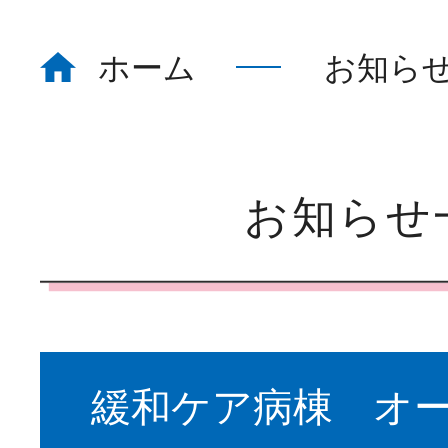
ホーム
お知ら
ホーム
Home
看護部について
About
お知らせ
部署紹介
Department
緩和ケア病棟 オ
教育体制
Education