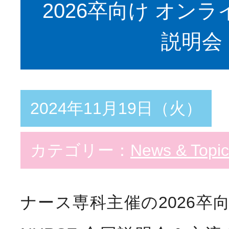
2026卒向け オン
説明会
教育支援体制
スペシャリスト
Special
看護部の取り組み
勤務・福利厚生
2024年11月19日（火）
Welfar
カテゴリー：
News & Topic
インターンシップ
Info
病院説明会
ナース専科主催の2026卒向け 