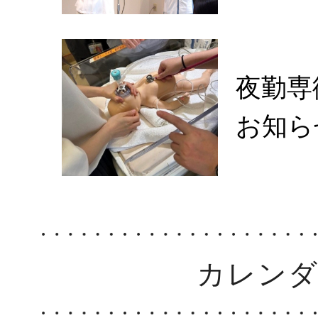
夜勤専
お知ら
カレン