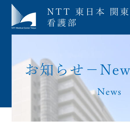
募集要項
お
知
ら
せ
−
N
e
News
ナース専科就