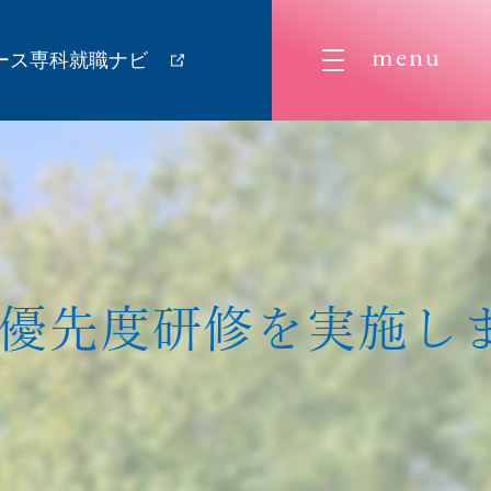
menu
ース専科就職ナビ
優
先
度
研
修
を
実
施
し