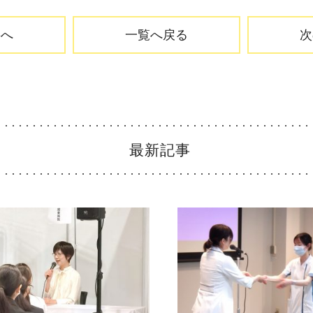
事へ
一覧へ戻る
次
スペ
教育体制
Education
最新記事
教育支援体制
勤務
看護部の取り組み
インタ
お知