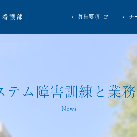
募集要項
ナ
ス
テ
ム
障
害
訓
練
と
業
務
News