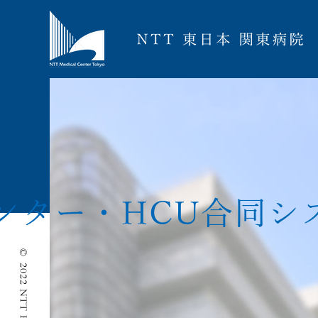
ン
タ
ー
・
H
C
U
合
同
シ