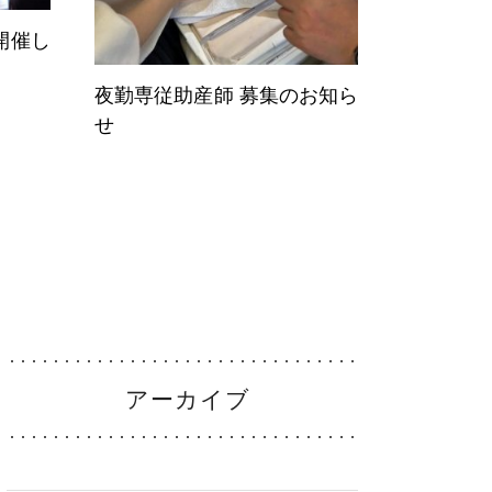
開催し
夜勤専従助産師 募集のお知ら
せ
就職ナビ
アーカイブ