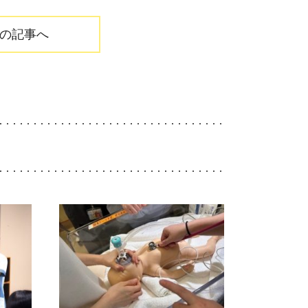
の記事へ
シャリスト
Specialists
・福利厚生
Welfare
ーンシップ
・
病院説明会
Information
らせ
News