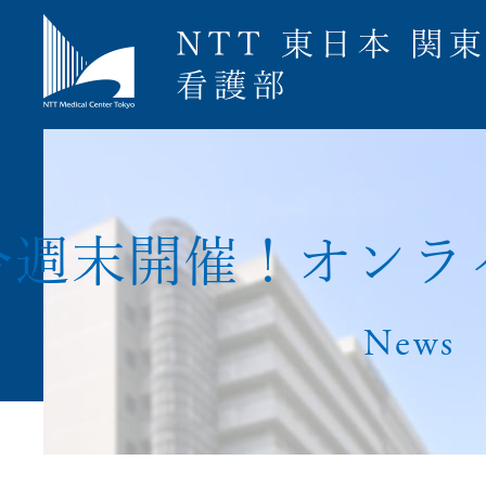
募集要項
今
週
末
開
催
！
オ
ン
ラ
News
ナース専科就