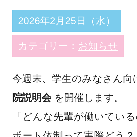
2026年2月25日（水）
教育支援体制
スペシャリスト
Special
看護部の取り組み
カテゴリー：
お知らせ
勤務・福利厚生
Welfar
今週末、学生のみなさん向
院説明会
を開催します。
インターンシップ
Info
病院説明会
「どんな先輩が働いている
ポート体制って実際どう？