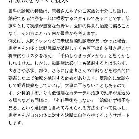
当科の診療の特徴は、患者さんやそのご家族と十分に対話し、
納得できる治療を一緒に模索するスタイルであることです。診
療科として実績が豊富な分野や、医師の得意な治療に偏ること
なく、その方にとって何が最善かを考えます。
例えば、人間ドックなどで未破裂脳動脈瘤が見つかった場合、
患者さんの多くは動脈瘤が破裂してくも膜下出血を引き起こす
将来的なリスクを考え、「手術しなきゃダメかな」と思うかも
しれません。しかし、動脈瘤は必ずしも破裂するとは限らず、
大きさや形状、部位、さらには患者さんの年齢などを総合的に
勘案した上で治療を検討する必要があります。定期的に受診を
して経過観察をしていれば、大事に至らないこともあるので
す。外科的手術よりも低侵襲なカテーテル治療で効果が見込め
る場合なども同様に、「外科手術をしない」「治療せず様子を
見る」という選択肢も含めて考えられる方法をすべて提示し、
患者さんが自分の体に対する決断に自信を持てるようサポート
します。