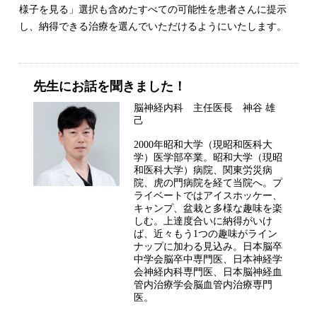
様子を見る」選択も含めたすべての可能性を患者さんに提示
し、納得できる治療を選んでいただけるようにいたします。
先生にお話を聞きました！
脳神経内科 主任医長 神谷 雄
己
2000年昭和大学（現昭和医科大
学）医学部卒業。昭和大学（現昭
和医科大学）病院、関東労災病
院、虎の門病院を経て当院へ。プ
ライベートではアイスホッケー、
キャンプ、盆栽と多様な趣味を楽
しむ。上達度合いに納得がいけ
ば、近々もう1つの趣味がライン
ナップに加わる見込み。日本脳卒
中学会脳卒中専門医、日本神経学
会神経内科専門医、日本脳神経血
管内治療学会脳血管内治療専門
医。