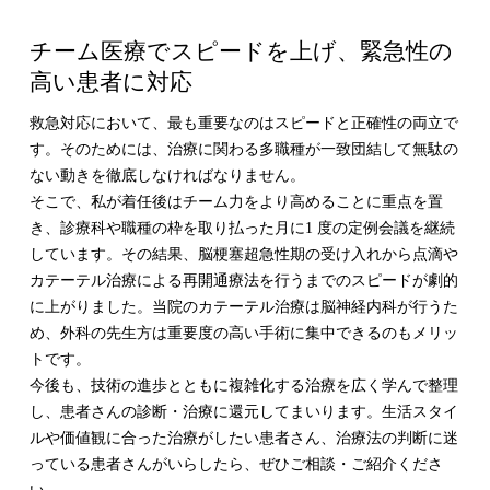
チーム医療でスピードを上げ、緊急性の
高い患者に対応
救急対応において、最も重要なのはスピードと正確性の両立で
す。そのためには、治療に関わる多職種が一致団結して無駄の
ない動きを徹底しなければなりません。
そこで、私が着任後はチーム力をより高めることに重点を置
き、診療科や職種の枠を取り払った月に1 度の定例会議を継続
しています。その結果、脳梗塞超急性期の受け入れから点滴や
カテーテル治療による再開通療法を行うまでのスピードが劇的
に上がりました。当院のカテーテル治療は脳神経内科が行うた
め、外科の先生方は重要度の高い手術に集中できるのもメリッ
トです。
今後も、技術の進歩とともに複雑化する治療を広く学んで整理
し、患者さんの診断・治療に還元してまいります。生活スタイ
ルや価値観に合った治療がしたい患者さん、治療法の判断に迷
っている患者さんがいらしたら、ぜひご相談・ご紹介くださ