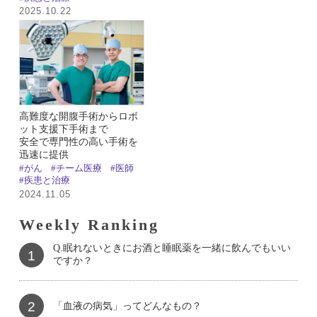
2025.10.22
高難度な開腹手術からロボ
ット支援下手術まで
安全で専門性の高い手術を
迅速に提供
#がん
#チーム医療
#医師
#疾患と治療
2024.11.05
Weekly Ranking
Q.眠れないときにお酒と睡眠薬を一緒に飲んでもいい
1
ですか？
2
「血液の病気」ってどんなもの？