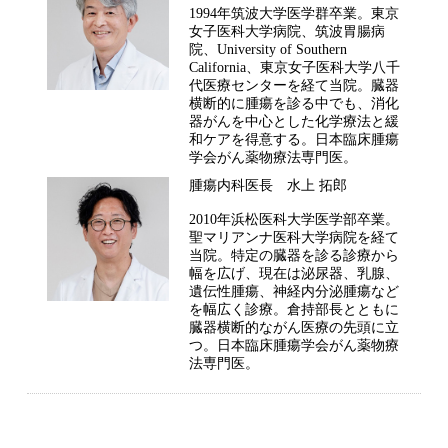
1994年筑波大学医学群卒業。東京
女子医科大学病院、筑波胃腸病
院、University of Southern
California、東京女子医科大学八千
代医療センターを経て当院。臓器
横断的に腫瘍を診る中でも、消化
器がんを中心とした化学療法と緩
和ケアを得意する。日本臨床腫瘍
学会がん薬物療法専門医。
腫瘍内科医長 水上 拓郎
2010年浜松医科大学医学部卒業。
聖マリアンナ医科大学病院を経て
当院。特定の臓器を診る診療から
幅を広げ、現在は泌尿器、乳腺、
遺伝性腫瘍、神経内分泌腫瘍など
を幅広く診療。倉持部長とともに
臓器横断的ながん医療の先頭に立
つ。日本臨床腫瘍学会がん薬物療
法専門医。