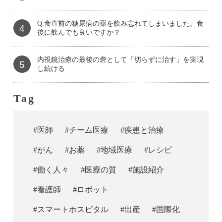
Q.食直前の糖尿病の薬を飲み忘れてしまいました。食
4
後に飲んでも良いですか？
内視鏡治療の最後の砦として「切らずに治す」を実現
5
し続ける
Tag
#医師
#チーム医療
#疾患と治療
#がん
#お薬
#地域医療
#レシピ
#働く人々
#医療の質
#施設紹介
#看護師
#ロボット
#スマートホスピタル
#出産
#国際化