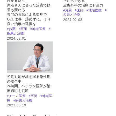
性皮膚炎～
だからできる
患者さんに合った治療で効
皮膚外科の治療にも注力
果も変わる
#お薬
#医師
#地域医療
#
専門の医師による知見で
疾患と治療
QOL改善 諦めずに、より
2024.02.08
良い治療の選択を
#お薬
#医師
#地域医療
#
疾患と治療
2024.02.01
初期対応が鍵を握る急性期
の脳卒中
24時間、ベテラン医師が治
療適応を判断
#チーム医療
#医師
#地域医
療
#疾患と治療
2023.06.19