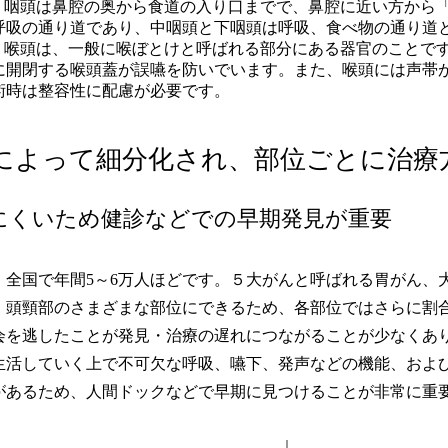
：咽頭は鼻腔の奥から食道の入り口までで、鼻腔に近い方から
呼吸の通り道であり、中咽頭と下咽頭は呼吸、食べ物の通り道
：喉頭は、一般に喉ぼとけと呼ばれる部分にある器官のことで
に開閉する喉頭蓋が誤嚥を防いでいます。また、喉頭には声帯
術時は整容性に配慮が必要です。
によって細分化され、部位ごとに治療
にくいため健診などでの早期発見が重要
、全国で年間5～6万人ほどです。５大がんと呼ばれる胃がん、
、頭頸部のさまざまな部位にできるため、各部位ではさらに割
会を逃したことが発見・治療の遅れにつながることが少なくあ
生活していく上で不可欠な呼吸、嚥下、発声などの機能、およ
があるため、人間ドックなどで早期に見つけることが非常に重