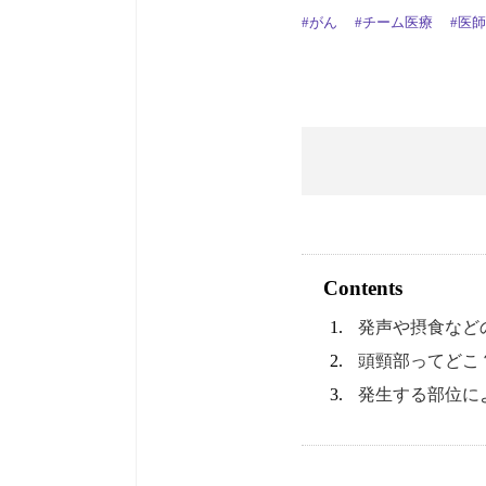
#がん
#チーム医療
#医
Contents
発声や摂食など
頭頸部ってどこ
発生する部位に