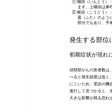
①
咽頭（いんとう）
ます。上咽頭は鼻
②
喉頭（こうとう）
蓋（ふた）のよう
部分でもあり、手
発生する部位
初期症状が現れ
頭頸部がんの患者数は
べると発生頻度は低く
にくいため、受診の機
進行して見つかると、
大きな影響が残る恐れ