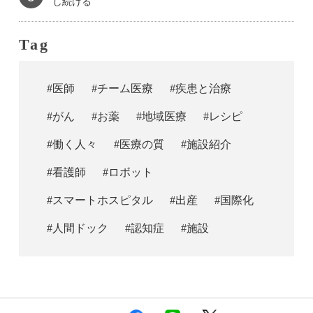
し続ける
Tag
#医師
#チーム医療
#疾患と治療
#がん
#お薬
#地域医療
#レシピ
#働く人々
#医療の質
#施設紹介
#看護師
#ロボット
#スマートホスピタル
#出産
#国際化
#人間ドック
#認知症
#施設