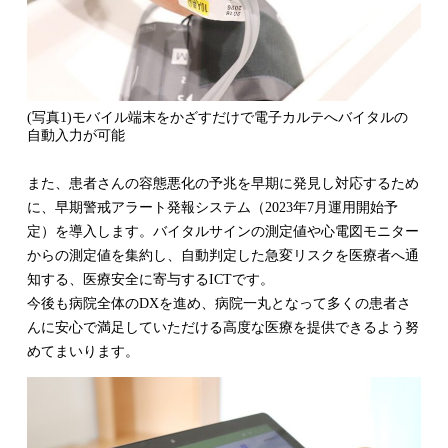
(写真1)モバイル端末をかざすだけで電子カルテへバイタルの
自動入力が可能
また、患者さんの容態悪化の予兆を早期に発見し対応するため
に、早期警戒アラート発報システム（2023年7月運用開始予
定）を導入します。バイタルサインの測定値や心電図モニター
からの測定値を集約し、自動判定した急変リスクを医療者へ通
知する、医療安全に寄与するICTです。
今後も病院全体のDXを進め、病院一丸となって多くの患者さ
んに安心で満足していただける高度な医療を提供できるよう努
めてまいります。