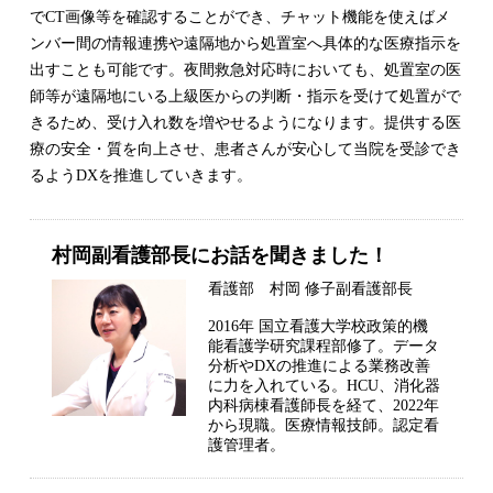
でCT画像等を確認することができ、チャット機能を使えばメ
ンバー間の情報連携や遠隔地から処置室へ具体的な医療指示を
出すことも可能です。夜間救急対応時においても、処置室の医
師等が遠隔地にいる上級医からの判断・指示を受けて処置がで
きるため、受け入れ数を増やせるようになります。提供する医
療の安全・質を向上させ、患者さんが安心して当院を受診でき
るようDXを推進していきます。
村岡副看護部長にお話を聞きました！
看護部 村岡 修子副看護部長
2016年 国立看護大学校政策的機
能看護学研究課程部修了。データ
分析やDXの推進による業務改善
に力を入れている。HCU、消化器
内科病棟看護師長を経て、2022年
から現職。医療情報技師。認定看
護管理者。