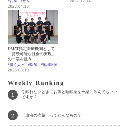
2022.12.14
#お薬
#がん
2023.04.18
DMAT指定医療機関として
「持続可能な社会の実現」
の一端を担う
#働く人々
#医師
#地域医療
2023.03.10
Weekly Ranking
Q.眠れないときにお酒と睡眠薬を一緒に飲んでもいい
1
ですか？
2
「血液の病気」ってどんなもの？