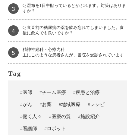
Q.湿布を1日中貼っているとかぶれます。対策はありま
3
すか？
Q.食直前の糖尿病の薬を飲み忘れてしまいました。食
4
後に飲んでも良いですか？
精神神経科・心療内科
5
主にこのような患者さんが、当院を受診されています
Tag
#医師
#チーム医療
#疾患と治療
#がん
#お薬
#地域医療
#レシピ
#働く人々
#医療の質
#施設紹介
#看護師
#ロボット