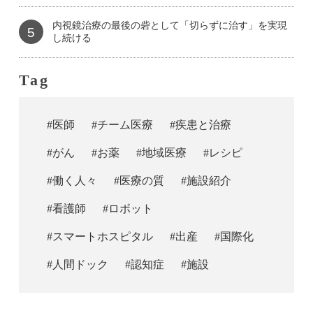
内視鏡治療の最後の砦として「切らずに治す」を実現
5
し続ける
Tag
#医師
#チーム医療
#疾患と治療
#がん
#お薬
#地域医療
#レシピ
#働く人々
#医療の質
#施設紹介
#看護師
#ロボット
#スマートホスピタル
#出産
#国際化
#人間ドック
#認知症
#施設