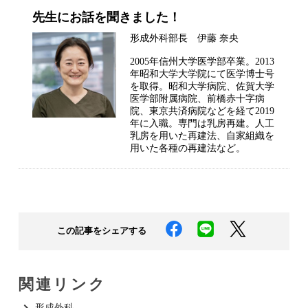
先生にお話を聞きました！
形成外科部長 伊藤 奈央
2005年信州大学医学部卒業。2013
年昭和大学大学院にて医学博士号
を取得。昭和大学病院、佐賀大学
医学部附属病院、前橋赤十字病
院、東京共済病院などを経て2019
年に入職。専門は乳房再建。人工
乳房を用いた再建法、自家組織を
用いた各種の再建法など。
この記事をシェアする
関連リンク
形成外科​