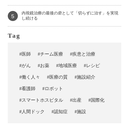
内視鏡治療の最後の砦として「切らずに治す」を実現
5
し続ける
Tag
#医師
#チーム医療
#疾患と治療
#がん
#お薬
#地域医療
#レシピ
#働く人々
#医療の質
#施設紹介
#看護師
#ロボット
#スマートホスピタル
#出産
#国際化
#人間ドック
#認知症
#施設