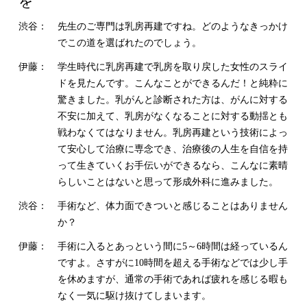
を
渋谷：
先生のご専門は乳房再建ですね。どのようなきっかけ
でこの道を選ばれたのでしょう。
伊藤：
学生時代に乳房再建で乳房を取り戻した女性のスライ
ドを見たんです。こんなことができるんだ！と純粋に
驚きました。乳がんと診断された方は、がんに対する
不安に加えて、乳房がなくなることに対する動揺とも
戦わなくてはなりません。乳房再建という技術によっ
て安心して治療に専念でき、治療後の人生を自信を持
って生きていくお手伝いができるなら、こんなに素晴
らしいことはないと思って形成外科に進みました。
渋谷：
手術など、体力面できついと感じることはありません
か？
伊藤：
手術に入るとあっという間に5～6時間は経っているん
ですよ。さすがに10時間を超える手術などでは少し手
を休めますが、通常の手術であれば疲れを感じる暇も
なく一気に駆け抜けてしまいます。