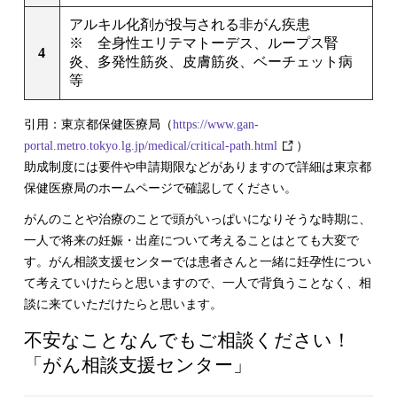
アルキル化剤が投与される非がん疾患
※ 全身性エリテマトーデス、ループス腎
4
炎、多発性筋炎、皮膚筋炎、ベーチェット病
等
引用：東京都保健医療局（
https://www.gan-
portal.metro.tokyo.lg.jp/medical/critical-path.html
）
助成制度には要件や申請期限などがありますので詳細は東京都
保健医療局のホームページで確認してください。
がんのことや治療のことで頭がいっぱいになりそうな時期に、
一人で将来の妊娠・出産について考えることはとても大変で
す。がん相談支援センターでは患者さんと一緒に妊孕性につい
て考えていけたらと思いますので、一人で背負うことなく、相
談に来ていただけたらと思います。
不安なことなんでもご相談ください！
「がん相談支援センター」