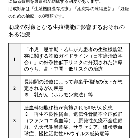
に係る費用を東京都が助成する制度があります。
助成対象は「生殖機能温存治療」「組織等の凍結更新」「妊娠
のための治療」の3種類です。
助成の対象となる生殖機能に影響するおそれの
ある治療
「小児、思春期・若年がん患者の生殖機能温
存に関する診療ガイドライン（日本癌治療学
1
会）」の妊孕性低下リスクに分類された治療
のうち、高・中間・低リスクの治療
長期間の治療によって卵巣予備能の低下が想
2
定されるがん疾患
※ 乳がん（ホルモン療法）等
造血幹細胞移植が実施される非がん疾患
※ 再生不良性貧血、遺伝性骨髄不全症候群
3
（ファンコニ貧血等）、原発性免疫不全症候
群、先天代謝異常症、サラセミア、鎌状赤血
球症、慢性活動性EBウイルス感染症等