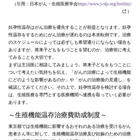
（引用：日本がん・生殖医療学会
https://www.j-sfp.org/fertility/
）
妊孕性温存はがん治療を優先することが前提となります。妊孕
性温存をするためにがん治療が遅れるのは本末転倒です。治療
のスケジュールによっては必ずしも希望通りにならない場合も
ありますが、将来子どもをもつことを望むのか、治療前に考え
てみることも大切です。
まずは主治医に相談してみましょう。将来子どもをもつことに
ついて考えたい気持ちを伝え、「がんの治療によって生殖機能
にどのような影響があるのか」や「がんの治療後の見通し」を
確認してみてください。その上で、妊孕性温存を検討する場合
は、生殖医療を専門とする医療機関へ連携を取っていく必要が
あります。
～生殖機能温存治療費助成制度～
東京都では生殖機能に影響するおそれのある治療を受けるがん
患者さん等に対して、生殖機能温存治療及び妊娠のための治療