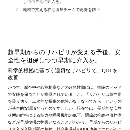
しつつ早期に介入を。
地域で支える在宅復帰チームで再発を防止
超早期からのリハビリが変える予後。安
全性を担保しつつ早期に介入を。
科学的根拠に基づく適切なリハビリで、QOLを
改善
かつて、脳卒中や心筋梗塞などの超急性期には、病院のベッド
で安静を保つことが推奨されていました。「リハビリは急性期
を乗り切り、二次的な損傷の危険がなくなってから」というの
が基本的な認識だったのです。しかし現在では、長期的な安静
状態の維持による筋力や呼吸機能の低下、関節の拘縮や血栓症
などが早期復帰の弊害となることがわかり、早期からのリハビ
リ介入が入院期間の短縮、社会復帰後のQOL改善につながるこ