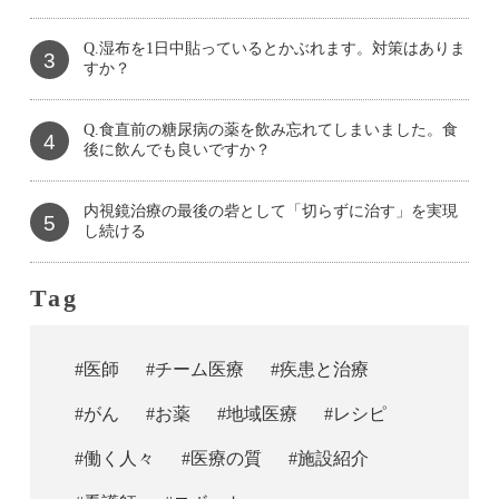
Q.湿布を1日中貼っているとかぶれます。対策はありま
3
すか？
Q.食直前の糖尿病の薬を飲み忘れてしまいました。食
4
後に飲んでも良いですか？
内視鏡治療の最後の砦として「切らずに治す」を実現
5
し続ける
Tag
#医師
#チーム医療
#疾患と治療
#がん
#お薬
#地域医療
#レシピ
#働く人々
#医療の質
#施設紹介