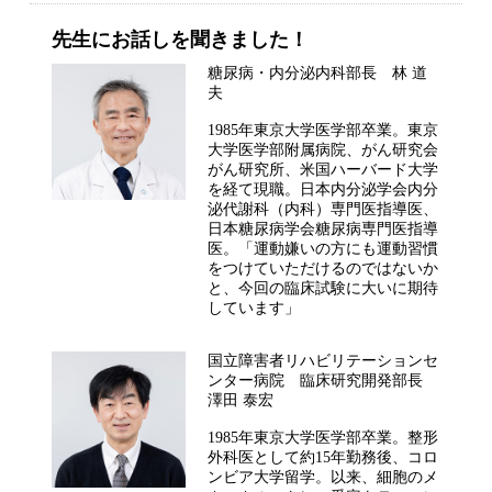
先生にお話しを聞きました！
糖尿病・内分泌内科部長 林 道
夫
1985年東京大学医学部卒業。東京
大学医学部附属病院、がん研究会
がん研究所、米国ハーバード大学
を経て現職。日本内分泌学会内分
泌代謝科（内科）専門医指導医、
日本糖尿病学会糖尿病専門医指導
医。「運動嫌いの方にも運動習慣
をつけていただけるのではないか
と、今回の臨床試験に大いに期待
しています」
国立障害者リハビリテーションセ
ンター病院 臨床研究開発部長
澤田 泰宏
1985年東京大学医学部卒業。整形
外科医として約15年勤務後、コロ
ンビア大学留学。以来、細胞のメ