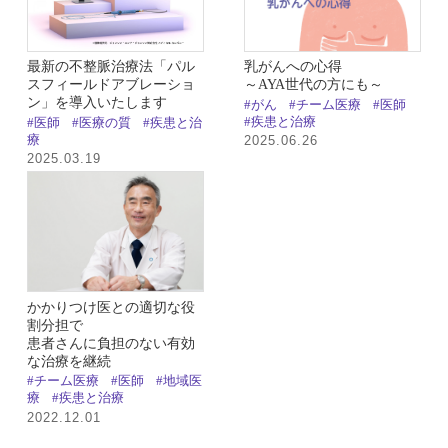
最新の不整脈治療法「パル
乳がんへの心得
スフィールドアブレーショ
～AYA世代の方にも～
ン」を導入いたします
#がん
#チーム医療
#医師
#疾患と治療
#医師
#医療の質
#疾患と治
療
2025.06.26
2025.03.19
かかりつけ医との適切な役
割分担で
患者さんに負担のない有効
な治療を継続
#チーム医療
#医師
#地域医
療
#疾患と治療
2022.12.01