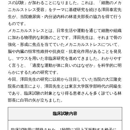
スの試験」が加わることになりました。これは、「細胞のメカ
ニカルストレス受容」をテーマに基礎研究を続ける澤田泰宏先
生が、当院糖尿病・内分泌内科の林道夫部長の協力を得て行う
ものです。
メカニカルストレスとは、日常生活や運動を通じて細胞や組織
に加わる物理的な刺激のことです。澤田先生は、それまで骨の
強化・形成に焦点を当てていたメカニカルストレスについて、
脳や内臓の恒常性維持や抗炎症・抗老化作用があることを発見
し、マウスを用いた非臨床研究を進めてきました。わかりやす
く言うと、「適度な運動が体に良いのはなぜか」を科学的に明
らかにするための研究です。
今回、澤田先生の研究に以前から注目していた当院の大江隆史
院長の進言により、澤田先生とは東京大学医学部時代の同級生
であり、臨床試験の対象となり得る患者さんを多く診ている林
部長に白羽の矢が立ちました。
臨床試験内容
臨床試験用に開発された、1秒間に2回上下振動する椅子に