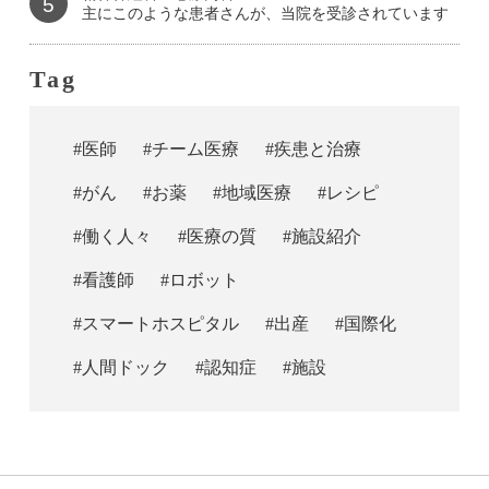
5
主にこのような患者さんが、当院を受診されています
Tag
#医師
#チーム医療
#疾患と治療
#がん
#お薬
#地域医療
#レシピ
#働く人々
#医療の質
#施設紹介
#看護師
#ロボット
#スマートホスピタル
#出産
#国際化
#人間ドック
#認知症
#施設