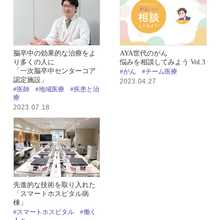
脳卒中の効果的な治療をよ
AYA世代のがん
り多くの人に
悩みを相談してみよう Vol.3
「一次脳卒中センターコア
#がん
#チーム医療
認定施設」
2023.04.27
#医師
#地域医療
#疾患と治
療
2023.07.18
先進的な技術を取り入れた
「スマートホスピタル病
棟」
#スマートホスピタル
#働く