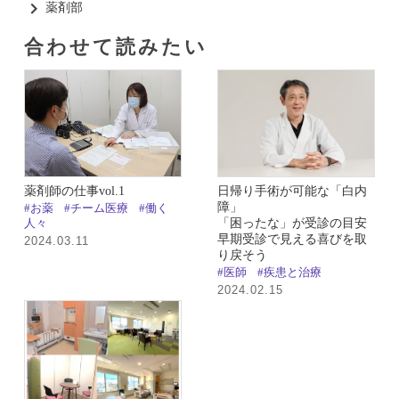
薬剤部​
合わせて読みたい​
薬剤師の仕事vol.1
日帰り手術が可能な「白内
障」
#お薬
#チーム医療
#働く
「困ったな」が受診の目安
人々
早期受診で見える喜びを取
2024.03.11
り戻そう
#医師
#疾患と治療
2024.02.15