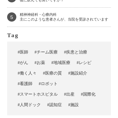
後に飲んでも良いですか？
精神神経科・心療内科
5
主にこのような患者さんが、当院を受診されています
Tag
#医師
#チーム医療
#疾患と治療
#がん
#お薬
#地域医療
#レシピ
#働く人々
#医療の質
#施設紹介
#看護師
#ロボット
#スマートホスピタル
#出産
#国際化
#人間ドック
#認知症
#施設