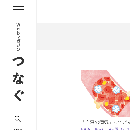
「血液の病気」ってど
#お薬
#がん
#人間ドッ
Share