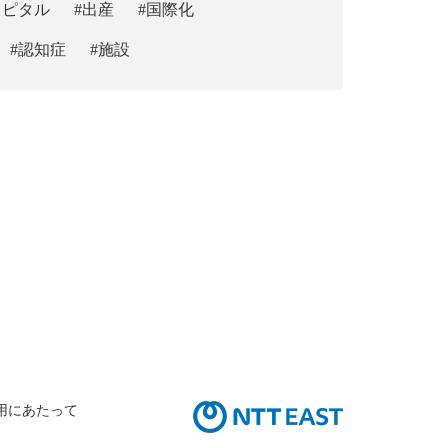
スピタル
#出産
#国際化
#認知症
#施設
用にあたって