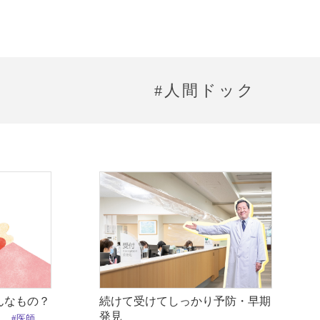
#人間ドック
んなもの？
続けて受けてしっかり予防・早期
発見
ク
#医師