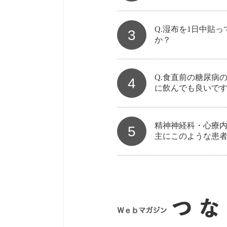
Q.湿布を1日中貼
3
か？
Q.食直前の糖尿病
4
に飲んでも良いで
精神神経科・心療
5
主にこのような患